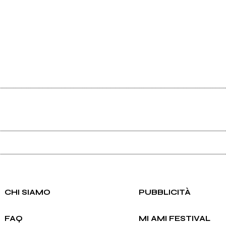
Ancora nessun utente amministra questa pagina, puoi farlo tu.
Richiedi la gestione
CHI SIAMO
PUBBLICITÀ
FAQ
MI AMI FESTIVAL