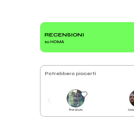
Bit.ly
Bit.ly
RECENSIONI
su HOMA
2018
Black Comet
Potrebbero piacerti
The Gluts
Cas
2017
Black Comet