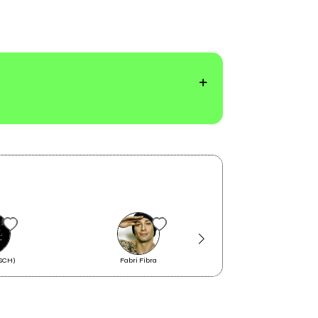
CSCH)
Fabri Fibra
Rockit All Starz