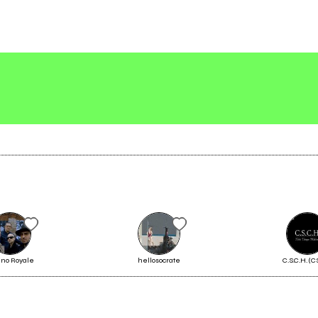
Scrivi all'utente che amministra la pagina.
Invia messaggio
ino Royale
hellosocrate
C.S.C.H. (