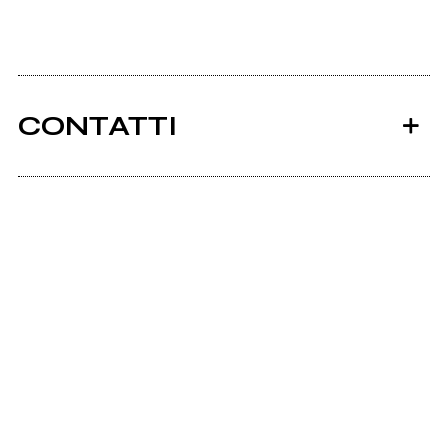
CONTATTI
Ancora nessun utente amministra questa pagina,
puoi farlo tu.
Richiedi la gestione