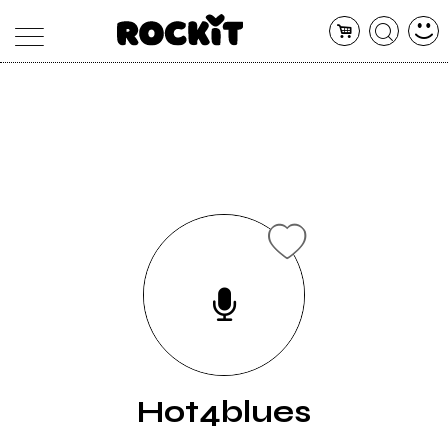
MAGAZINE
DATABASE
ARTICOLI
CONCERTI
ARTISTI
SHOP
RADIO
Hot4blues