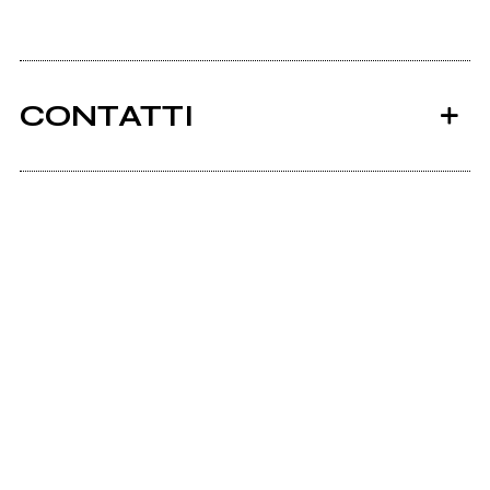
CONTATTI
Myspace.com
Ancora nessun utente amministra questa pagina,
puoi farlo tu.
Richiedi la gestione