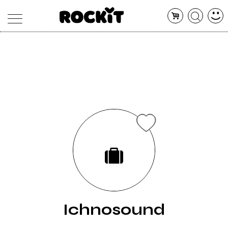
MAGAZINE
DATABASE
ARTICOLI
CONCERTI
ARTISTI
SHOP
RADIO
Ichnosound