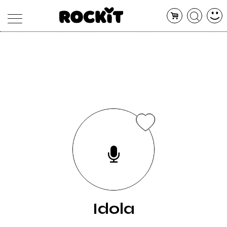
MAGAZINE
DATABASE
ARTICOLI
CONCERTI
ARTISTI
SHOP
RADIO
Idola