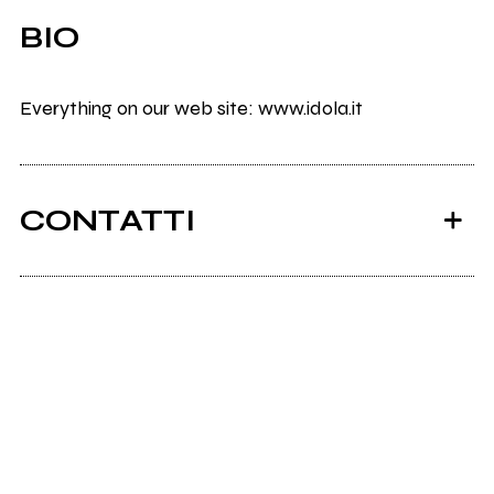
BIO
Everything on our web site: www.idola.it
CONTATTI
Idola.it
Scrivi all'utente che amministra la pagina.