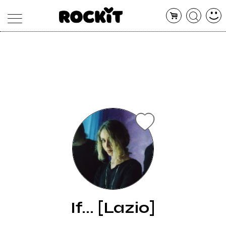
MAGAZINE
DATABASE
ARTICOLI
CONCERTI
ARTISTI
SHOP
RADIO
If... [Lazio]