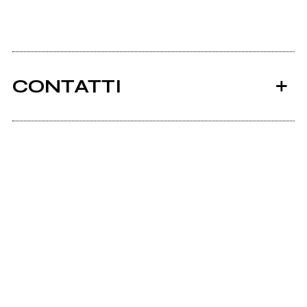
CONTATTI
Ancora nessun utente amministra questa pagina,
puoi farlo tu.
Richiedi la gestione