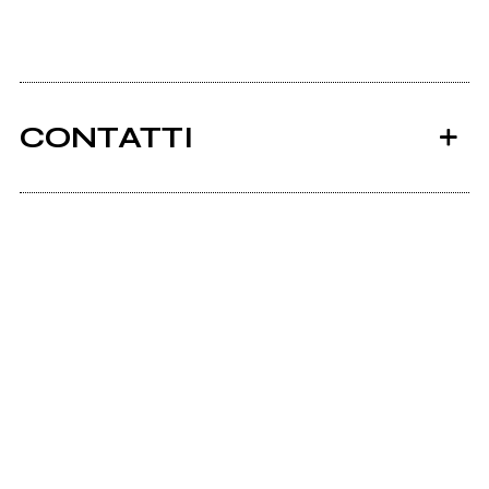
CONTATTI
Ancora nessun utente amministra questa pagina,
puoi farlo tu.
Richiedi la gestione