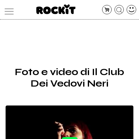
MAGAZINE
DATABASE
ARTICOLI
CONCERTI
ARTISTI
SHOP
Foto e video di Il Club
RADIO
Dei Vedovi Neri