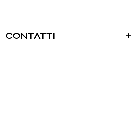
CONTATTI
Ancora nessun utente amministra questa pagina,
puoi farlo tu.
Richiedi la gestione