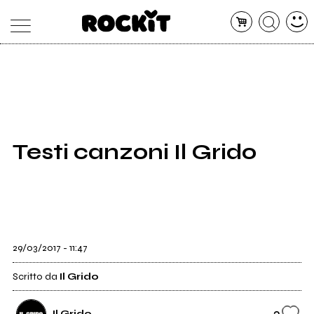
MAGAZINE
DATABASE
ARTICOLI
CONCERTI
ARTISTI
SHOP
Testi canzoni Il Grido
RADIO
29/03/2017 - 11:47
Scritto da
Il Grido
2
Il Grido