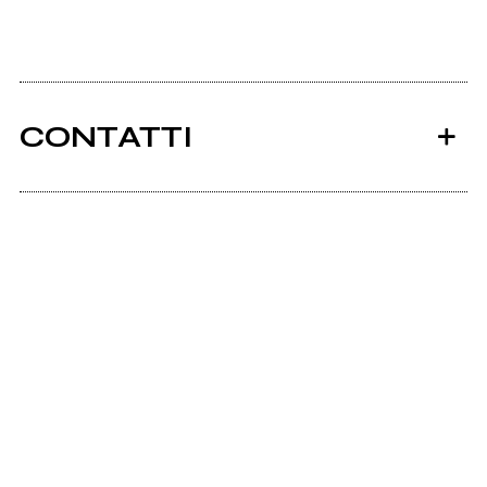
CONTATTI
Ancora nessun utente amministra questa pagina,
puoi farlo tu.
Richiedi la gestione