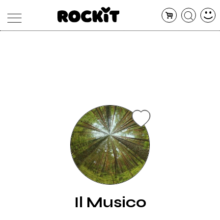
MAGAZINE
DATABASE
ARTICOLI
CONCERTI
ARTISTI
SHOP
RADIO
Il Musico