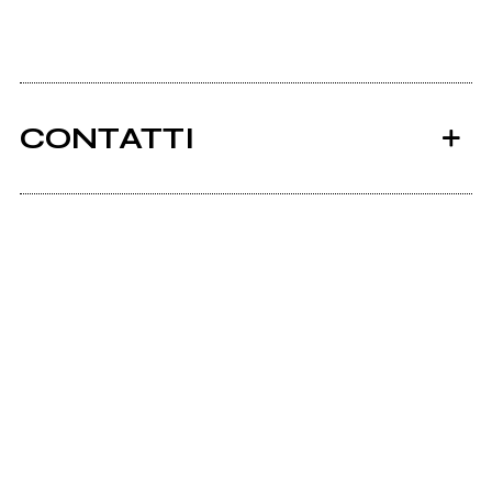
CONTATTI
Ancora nessun utente amministra questa pagina,
puoi farlo tu.
Richiedi la gestione