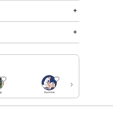
31
Dummo
buckingum palac