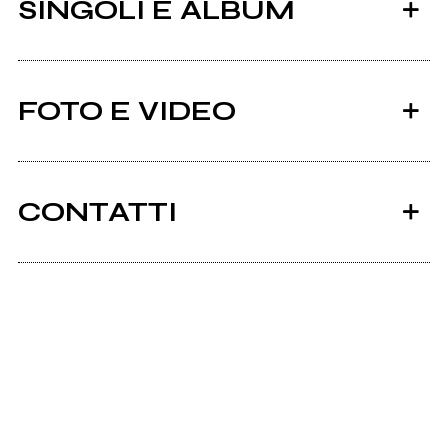
SINGOLI E ALBUM
FOTO E VIDEO
CONTATTI
2009
Aldilà
Scrivi all'utente che amministra la pagina.
IL SOGNO
Invia messaggio