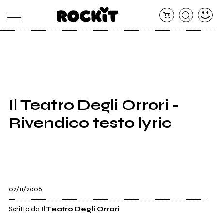
MAGAZINE
DATABASE
ARTICOLI
CONCERTI
ARTISTI
SHOP
Il Teatro Degli Orrori -
RADIO
Rivendico testo lyric
02/11/2006
Scritto da
Il Teatro Degli Orrori