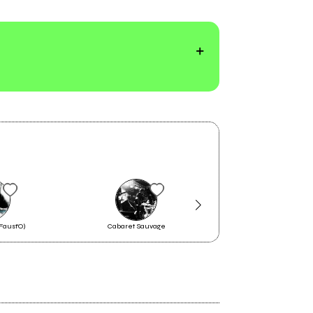
Faust'O)
Cabaret Sauvage
Charlie's Stripe