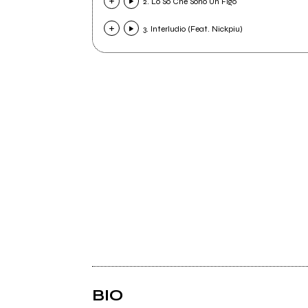
2. Lo So Che Sono Un Figo
3. Interludio (Feat. Nickpiu)
BIO