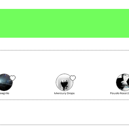
clato Mixtape
Scrivi all'utente che amministra la pagina.
Invia messaggio
Negrita
Mercury Drops
Fausto Rossi (