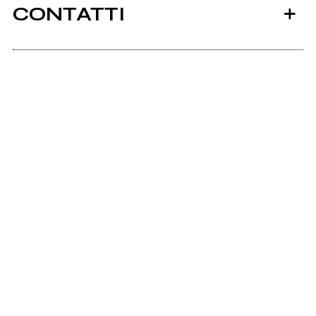
CONTATTI
Infinitysound.it
Ancora nessun utente amministra questa pagina,
puoi farlo tu.
Richiedi la gestione