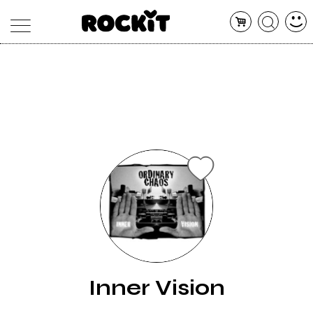
MAGAZINE
DATABASE
ARTICOLI
CONCERTI
ARTISTI
SHOP
RADIO
Inner Vision