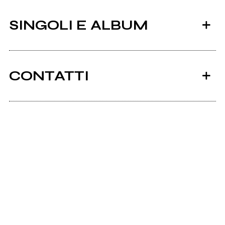
SINGOLI E ALBUM
CONTATTI
Ancora nessun utente amministra questa pagina,
puoi farlo tu.
2010
Richiedi la gestione
Ordinary Chaos