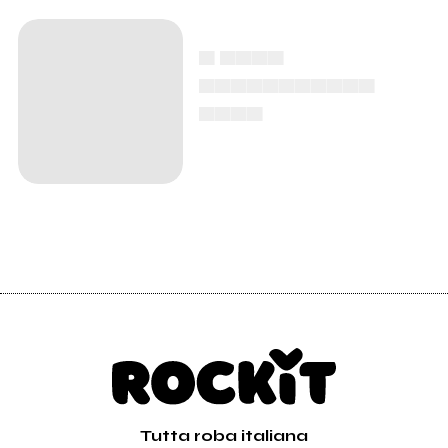
▄ ▄▄▄▄
▄▄▄▄▄▄▄▄▄▄▄
▄▄▄▄
Tutta roba italiana