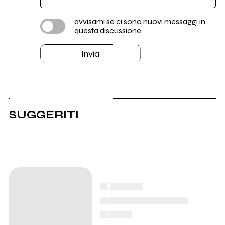
avvisami se ci sono nuovi messaggi in
questa discussione
Invia
SUGGERITI
▄ ▄▄▄▄
▄▄▄▄▄▄▄▄▄▄▄
▄▄▄▄