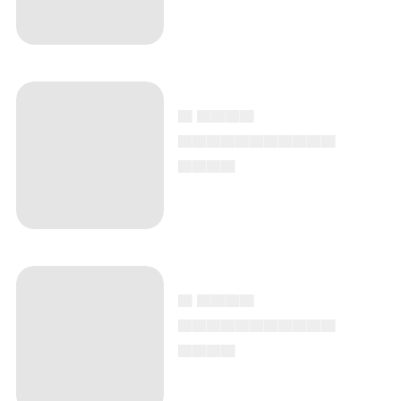
▄ ▄▄▄▄
▄▄▄▄▄▄▄▄▄▄▄
▄▄▄▄
▄ ▄▄▄▄
▄▄▄▄▄▄▄▄▄▄▄
▄▄▄▄