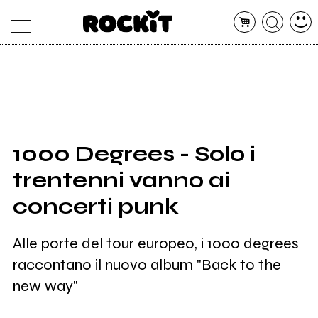
MAGAZINE
DATABASE
ARTICOLI
CONCERTI
ARTISTI
SHOP
1000 Degrees - Solo i
RADIO
trentenni vanno ai
concerti punk
Alle porte del tour europeo, i 1000 degrees
raccontano il nuovo album "Back to the
new way"