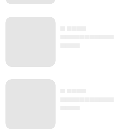
▄ ▄▄▄▄
▄▄▄▄▄▄▄▄▄▄▄
▄▄▄▄
▄ ▄▄▄▄
▄▄▄▄▄▄▄▄▄▄▄
▄▄▄▄