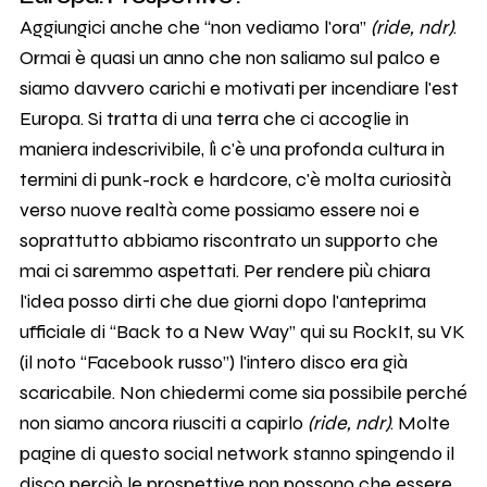
Aggiungici anche che “non vediamo l'ora”
(ride, ndr)
.
Ormai è quasi un anno che non saliamo sul palco e
siamo davvero carichi e motivati per incendiare l'est
Europa. Si tratta di una terra che ci accoglie in
maniera indescrivibile, lì c'è una profonda cultura in
termini di punk-rock e hardcore, c'è molta curiosità
verso nuove realtà come possiamo essere noi e
soprattutto abbiamo riscontrato un supporto che
mai ci saremmo aspettati. Per rendere più chiara
l'idea posso dirti che due giorni dopo l'anteprima
ufficiale di “Back to a New Way” qui su RockIt, su VK
(il noto “Facebook russo”) l'intero disco era già
scaricabile. Non chiedermi come sia possibile perché
non siamo ancora riusciti a capirlo
(ride, ndr)
. Molte
pagine di questo social network stanno spingendo il
disco perciò le prospettive non possono che essere