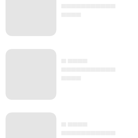
▄▄▄▄▄▄▄▄▄▄▄
▄▄▄▄
▄ ▄▄▄▄
▄▄▄▄▄▄▄▄▄▄▄
▄▄▄▄
▄ ▄▄▄▄
▄▄▄▄▄▄▄▄▄▄▄