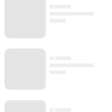
▄ ▄▄▄▄
▄▄▄▄▄▄▄▄▄▄▄
▄▄▄▄
▄ ▄▄▄▄
▄▄▄▄▄▄▄▄▄▄▄
▄▄▄▄
▄ ▄▄▄▄