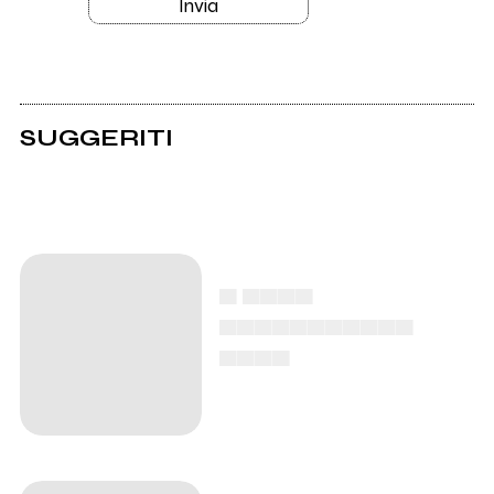
Invia
SUGGERITI
▄ ▄▄▄▄
▄▄▄▄▄▄▄▄▄▄▄
▄▄▄▄