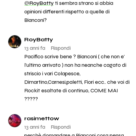
@
RoyBatty
ti sembra strano si abbia
opinioni differenti rispetto a quelle di
Bianconi?
RoyBatty
13 anni fa
Rispondi
Pacifico scrive bene ? Bianconi ( che non e'
l'ultimo arrivato ) non ha neanche cagato di
striscio i vari Colapesce,
Dimartino,Carnesi,paletti, Fiori ecc.. che voi di
Rockit esaltate di continuo, COME MAI
?????
rasimettow
13 anni fa
Rispondi
perchè domandare a Bianconi cosa pensa