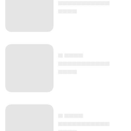
▄▄▄▄▄▄▄▄▄▄▄
▄▄▄▄
▄ ▄▄▄▄
▄▄▄▄▄▄▄▄▄▄▄
▄▄▄▄
▄ ▄▄▄▄
▄▄▄▄▄▄▄▄▄▄▄
▄▄▄▄