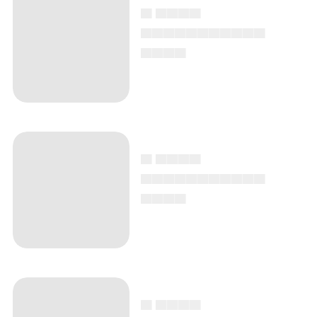
▄ ▄▄▄▄
▄▄▄▄▄▄▄▄▄▄▄
▄▄▄▄
▄ ▄▄▄▄
▄▄▄▄▄▄▄▄▄▄▄
▄▄▄▄
▄ ▄▄▄▄