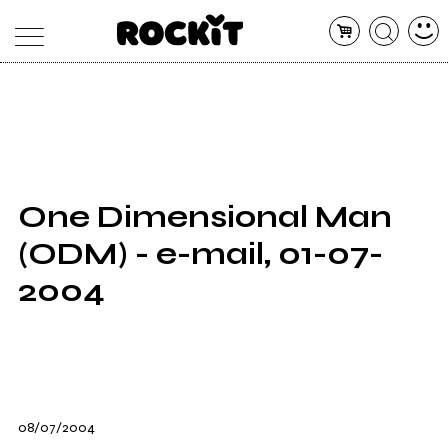
MAGAZINE
DATABASE
ARTICOLI
CONCERTI
ARTISTI
SHOP
One Dimensional Man
RADIO
(ODM) - e-mail, 01-07-
2004
08/07/2004