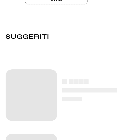
SUGGERITI
▄ ▄▄▄▄
▄▄▄▄▄▄▄▄▄▄▄
▄▄▄▄