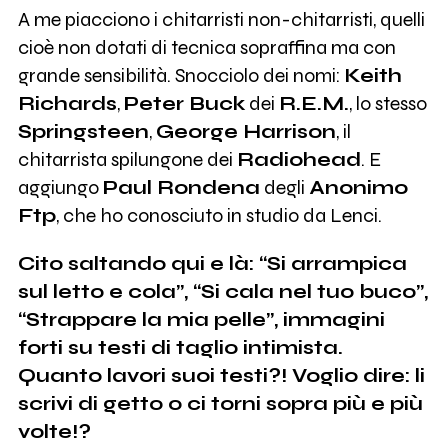
A me piacciono i chitarristi non-chitarristi, quelli
cioè non dotati di tecnica sopraffina ma con
grande sensibilità. Snocciolo dei nomi:
Keith
Richards
,
Peter Buck
dei
R.E.M.
, lo stesso
Springsteen
,
George Harrison
, il
chitarrista spilungone dei
Radiohead
. E
aggiungo
Paul Rondena
degli
Anonimo
Ftp
, che ho conosciuto in studio da Lenci.
Cito saltando qui e là: “Si arrampica
sul letto e cola”, “Si cala nel tuo buco”,
“Strappare la mia pelle”, immagini
forti su testi di taglio intimista.
Quanto lavori suoi testi?! Voglio dire: li
scrivi di getto o ci torni sopra più e più
volte!?