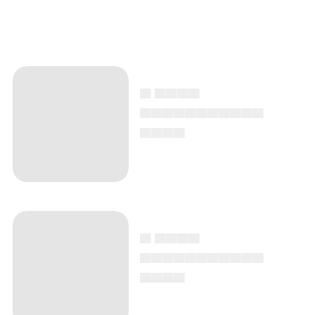
▄ ▄▄▄▄
▄▄▄▄▄▄▄▄▄▄▄
▄▄▄▄
▄ ▄▄▄▄
▄▄▄▄▄▄▄▄▄▄▄
▄▄▄▄