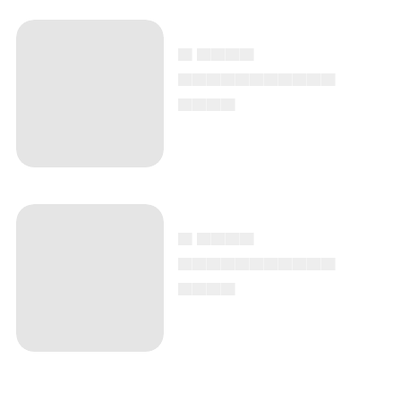
▄ ▄▄▄▄
▄▄▄▄▄▄▄▄▄▄▄
▄▄▄▄
▄ ▄▄▄▄
▄▄▄▄▄▄▄▄▄▄▄
▄▄▄▄