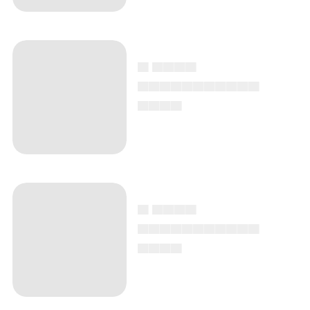
▄ ▄▄▄▄
▄▄▄▄▄▄▄▄▄▄▄
▄▄▄▄
▄ ▄▄▄▄
▄▄▄▄▄▄▄▄▄▄▄
▄▄▄▄