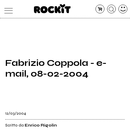
MAGAZINE
DATABASE
ARTICOLI
CONCERTI
ARTISTI
SHOP
Fabrizio Coppola - e-
RADIO
mail, 08-02-2004
12/03/2004
Scritto da
Enrico Rigolin