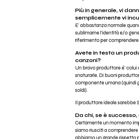
Più in generale, vi dann
semplicemente vi incu
E' abbastanza normale quando 
sublimarne l'identità e/o gene
riferimento per comprendere s
Avete in testa un prod
canzoni?
Un bravo produttore é' colui c
snaturarle. Di buoni produttor
componente umana (quindi gru
soldi).
Il produttore ideale sarebbe 
Da chi, se è successo, 
Certamente un momento importa
siamo riusciti a comprendere i 
abbiamo un grande rispetto p