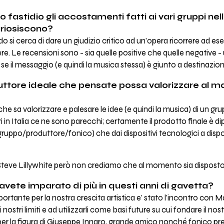
o fastidio gli accostamenti fatti ai vari gruppi nel
riosiscono?
si cerca di dare un giudizio critico ad un'opera ricorrere ad e
re. Le recensioni sono - sia quelle positive che quelle negative 
e il messaggio (e quindi la musica stessa) è giunto a destinazion
uttore ideale che pensate possa valorizzare al m
he sa valorizzare e palesare le idee (e quindi la musica) di un gr
i in Italia ce ne sono parecchi; certamente il prodotto finale è di
ppo/produttore/fonico) che dai dispositivi tecnologici a dispos
Steve Lillywhite però non crediamo che al momento sia disposto 
avete imparato di più in questi anni di gavetta?
nte per la nostra crescita artistica e' stato l'incontro con Ma
nostri limiti e ad utilizzarli come basi future su cui fondare il no
er la figura di Giuseppe Innaro, grande amico nonché fonico pre