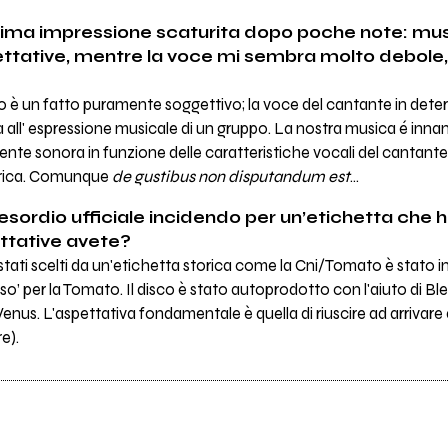
sima impressione scaturita dopo poche note: mu
spettative, mentre la voce mi sembra molto debole,
sco è un fatto puramente soggettivo; la voce del cantante in dete
ll' espressione musicale di un gruppo. La nostra musica é innanz
e sonora in funzione delle caratteristiche vocali del cantante
mbrica. Comunque
de gustibus non disputandum est
...
o esordio ufficiale incidendo per un’etichetta che 
ttative avete?
 stati scelti da un'etichetta storica come la Cni/Tomato è stato
so’ per la Tomato. Il disco è stato autoprodotto con l'aiuto di Ble
nus. L'aspettativa fondamentale è quella di riuscire ad arrivar
e).