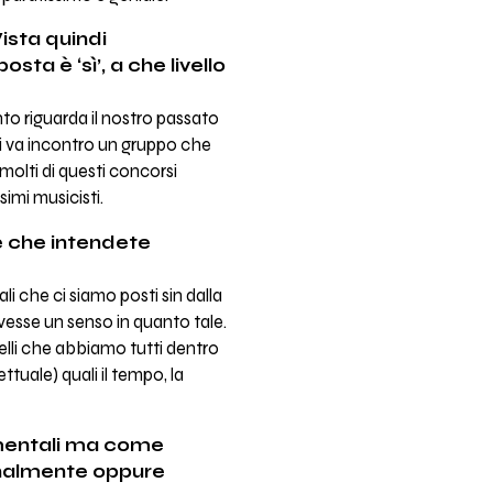
ista quindi
ta è ‘sì’, a che livello
o riguarda il nostro passato
cui va incontro un gruppo che
olti di questi concorsi
simi musicisti.
e che intendete
 che ci siamo posti sin dalla
vesse un senso in quanto tale.
elli che abbiamo tutti dentro
uale) quali il tempo, la
amentali ma come
onalmente oppure