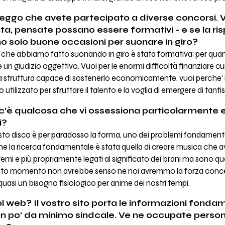
 leggo che avete partecipato a diverse concorsi. V
, pensate possano essere formativi - e se la rispos
o solo buone occasioni per suonare in giro?
 che abbiamo fatto suonando in giro è stata formativa; per quant
re un giudizio oggettivo. Vuoi per le enormi difficoltà finanziare 
a struttura capace di sostenerlo economicamente, vuoi perche' m
ilizzato per sfruttare il talento e la voglia di emergere di tantis
i c’è qualcosa che vi ossessiona particolarmente 
i?
to disco è per paradosso la forma, uno dei problemi fondamentali
che la ricerca fondamentale è stata quella di creare musica che a
mi e più propriamente legati al significato dei brani ma sono qu
questo momento non avrebbe senso ne noi avremmo la forza concett
quasi un bisogno fisiologico per anime dei nostri tempi.
l web? Il vostro sito porta le informazioni fond
n po’ da minimo sindcale. Ve ne occupate pers