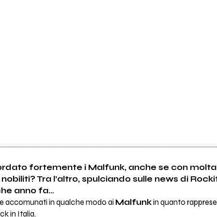
cordato fortemente i Malfunk, anche se con molta 
obiliti? Tra l’altro, spulciando sulle news di Rocki
che anno fa…
re accomunati in qualche modo ai
Malfunk
in quanto rapprese
 in Italia.