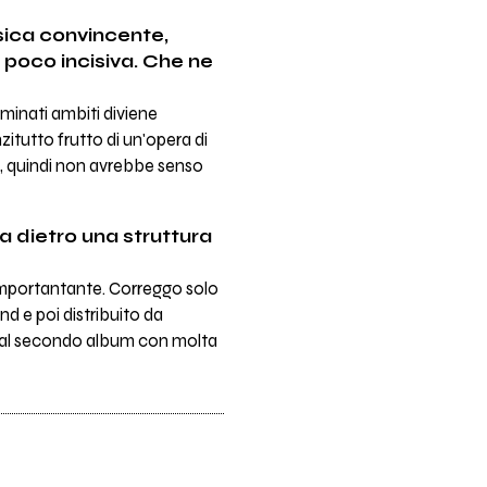
sica convincente,
 poco incisiva. Che ne
rminati ambiti diviene
itutto frutto di un'opera di
, quindi non avrebbe senso
ha dietro una struttura
 importantante. Correggo solo
nd e poi distribuito da
e al secondo album con molta