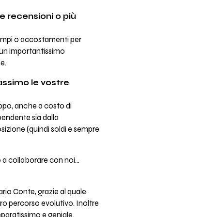
le recensioni o più
sempi o accostamenti per
- un importantissimo
e.
assimo le vostre
uppo, anche a costo di
pendente sia dalla
izione (quindi soldi e sempre
a collaborare con noi...
rio Conte, grazie al quale
stro percorso evolutivo. Inoltre
paratissimo e geniale.