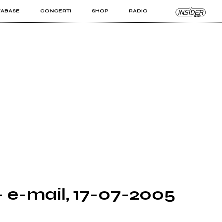
TABASE
CONCERTI
SHOP
RADIO
KIT PRO
ISTI
VIZI
e-mail, 17-07-2005