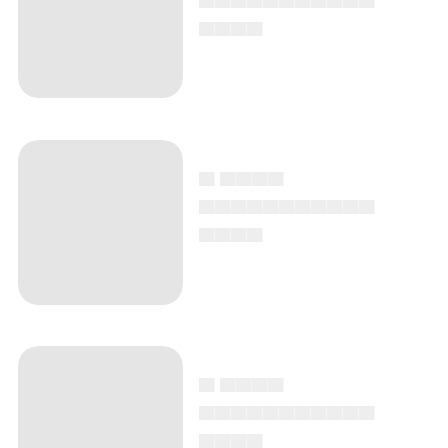
▄▄▄▄
▄ ▄▄▄▄
▄▄▄▄▄▄▄▄▄▄▄
▄▄▄▄
▄ ▄▄▄▄
▄▄▄▄▄▄▄▄▄▄▄
▄▄▄▄