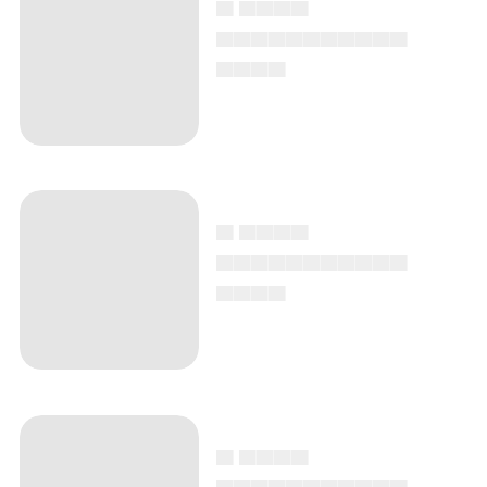
▄ ▄▄▄▄
▄▄▄▄▄▄▄▄▄▄▄
▄▄▄▄
▄ ▄▄▄▄
▄▄▄▄▄▄▄▄▄▄▄
▄▄▄▄
▄ ▄▄▄▄
▄▄▄▄▄▄▄▄▄▄▄