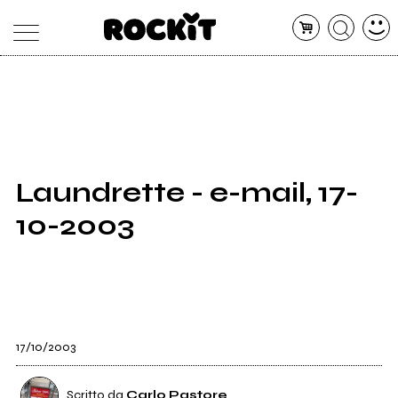
MAGAZINE
DATABASE
ARTICOLI
CONCERTI
ARTISTI
SHOP
Laundrette - e-mail, 17-
RADIO
10-2003
17/10/2003
Scritto da
Carlo Pastore