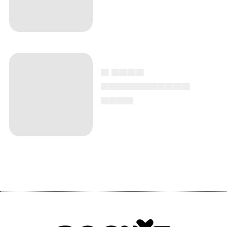
▄ ▄▄▄▄
▄▄▄▄▄▄▄▄▄▄▄
▄▄▄▄