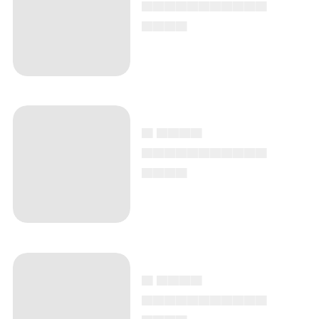
▄▄▄▄▄▄▄▄▄▄▄
▄▄▄▄
▄ ▄▄▄▄
▄▄▄▄▄▄▄▄▄▄▄
▄▄▄▄
▄ ▄▄▄▄
▄▄▄▄▄▄▄▄▄▄▄
▄▄▄▄