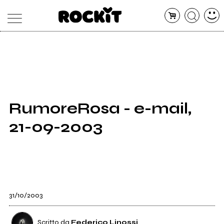
MAGAZINE
DATABASE
ARTICOLI
CONCERTI
ARTISTI
SHOP
RumoreRosa - e-mail,
RADIO
21-09-2003
31/10/2003
Scritto da
Federico Linossi