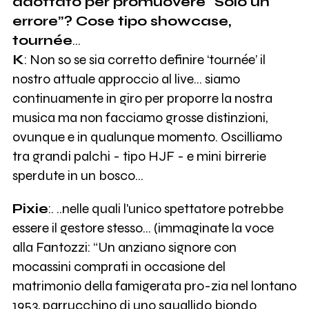
adottato per promuovere “Solo un
errore”? Cose tipo showcase,
tournée
…
K
: Non so se sia corretto definire ‘tournée’ il
nostro attuale approccio al live… siamo
continuamente in giro per proporre la nostra
musica ma non facciamo grosse distinzioni,
ovunque e in qualunque momento. Oscilliamo
tra grandi palchi - tipo HJF - e mini birrerie
sperdute in un bosco...
Pixie
:. ..nelle quali l'unico spettatore potrebbe
essere il gestore stesso... (immaginate la voce
alla Fantozzi: “Un anziano signore con
mocassini comprati in occasione del
matrimonio della famigerata pro-zia nel lontano
1953, parrucchino di uno squallido biondo