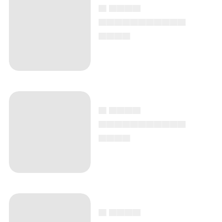
▄ ▄▄▄▄
▄▄▄▄▄▄▄▄▄▄▄
▄▄▄▄
▄ ▄▄▄▄
▄▄▄▄▄▄▄▄▄▄▄
▄▄▄▄
▄ ▄▄▄▄