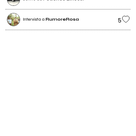
5
Intervista a
RumoreRosa