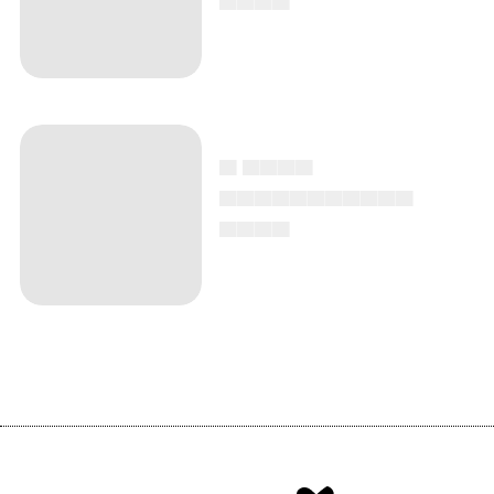
▄ ▄▄▄▄
▄▄▄▄▄▄▄▄▄▄▄
▄▄▄▄