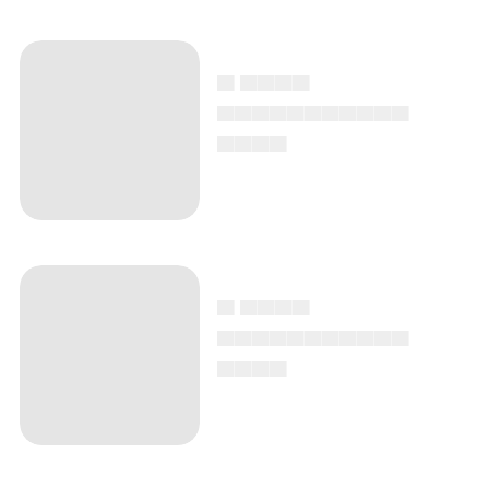
▄ ▄▄▄▄
▄▄▄▄▄▄▄▄▄▄▄
▄▄▄▄
▄ ▄▄▄▄
▄▄▄▄▄▄▄▄▄▄▄
▄▄▄▄