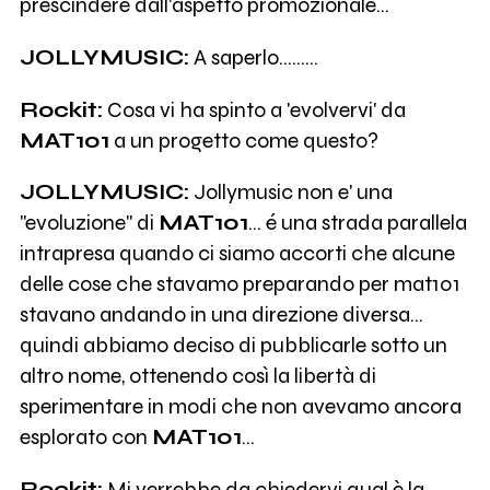
prescindere dall'aspetto promozionale...
JOLLYMUSIC:
A saperlo.........
Rockit:
Cosa vi ha spinto a 'evolvervi' da
MAT101
a un progetto come questo?
JOLLYMUSIC:
Jollymusic non e' una
"evoluzione" di
MAT101
... é una strada parallela
intrapresa quando ci siamo accorti che alcune
delle cose che stavamo preparando per mat101
stavano andando in una direzione diversa...
quindi abbiamo deciso di pubblicarle sotto un
altro nome, ottenendo così la libertà di
sperimentare in modi che non avevamo ancora
esplorato con
MAT101
...
Rockit:
Mi verrebbe da chiedervi qual è la