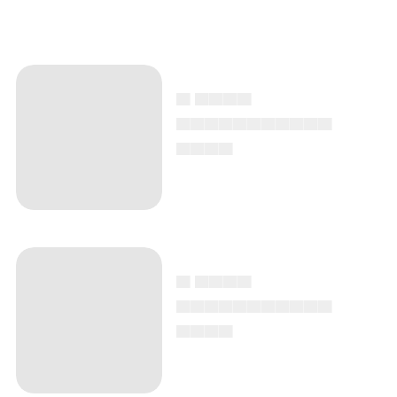
▄ ▄▄▄▄
▄▄▄▄▄▄▄▄▄▄▄
▄▄▄▄
▄ ▄▄▄▄
▄▄▄▄▄▄▄▄▄▄▄
▄▄▄▄