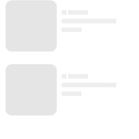
▄ ▄▄▄▄
▄▄▄▄▄▄▄▄▄▄▄
▄▄▄▄
▄ ▄▄▄▄
▄▄▄▄▄▄▄▄▄▄▄
▄▄▄▄