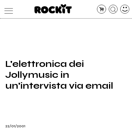
MAGAZINE
DATABASE
ARTICOLI
CONCERTI
ARTISTI
SHOP
L'elettronica dei
RADIO
Jollymusic in
un'intervista via email
22/01/2001