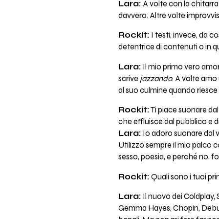
Lara:
A volte con la chitarra
davvero. Altre volte improvvi
Rockit:
I testi, invece, da c
detentrice di contenuti o in 
Lara:
Il mio primo vero amor
scrive
jazzando
. A volte amo 
al suo culmine quando riesce a 
Rockit:
Ti piace suonare dal 
che effluisce dal pubblico e dr
Lara:
Io adoro suonare dal vi
Utilizzo sempre il mio palco co
sesso, poesia, e perché no, fo
Rockit:
Quali sono i tuoi pr
Lara:
Il nuovo dei Coldplay
Gemma Hayes, Chopin, Debuss