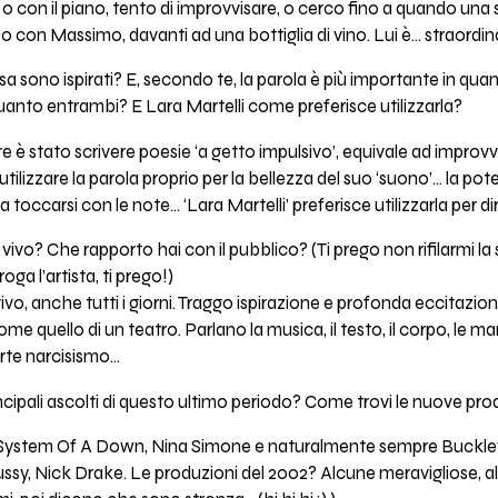
 o con il piano, tento di improvvisare, o cerco fino a quando una
so con Massimo, davanti ad una bottiglia di vino. Lui è... straor
osa sono ispirati? E, secondo te, la parola è più importante in qu
quanto entrambi? E Lara Martelli come preferisce utilizzarla?
e è stato scrivere poesie ‘a getto impulsivo’, equivale ad improv
utilizzare la parola proprio per la bellezza del suo ‘suono’... la p
toccarsi con le note... ‘Lara Martelli’ preferisce utilizzarla per 
vivo? Che rapporto hai con il pubblico? (Ti prego non rifilarmi la s
oga l’artista, ti prego!)
vo, anche tutti i giorni. Traggo ispirazione e profonda eccitazion
me quello di un teatro. Parlano la musica, il testo, il corpo, le man
rte narcisismo...
incipali ascolti di questo ultimo periodo? Come trovi le nuove pro
, System Of A Down, Nina Simone e naturalmente sempre Buckley
y, Nick Drake. Le produzioni del 2002? Alcune meravigliose, a