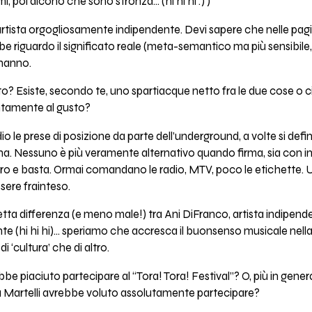
, poi dicono che sono stronza... (hi hi hi :) )
’artista orgogliosamente indipendente. Devi sapere che nelle pa
e riguardo il significato reale (meta-semantico ma più sensibile
 hanno.
to? Esiste, secondo te, uno spartiacque netto fra le due cose o ci 
tamente al gusto?
le prese di posizione da parte dell’underground, a volte si defin
na. Nessuno è più veramente alternativo quando firma, sia con 
oro e basta. Ormai comandano le radio, MTV, poco le etichette. U
sere frainteso.
tta differenza (e meno male!) tra Ani DiFranco, artista indipenden
e (hi hi hi)... speriamo che accresca il buonsenso musicale nell
i ‘cultura’ che di altro.
be piaciuto partecipare al “Tora! Tora! Festival”? O, più in general
ara Martelli avrebbe voluto assolutamente partecipare?