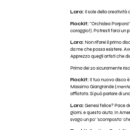
Lara:
Il sole della creatività
Rockit:
“Orchidea Porpora” è
coraggio!). Potresti farci un 
Lara:
Non rifarei il primo di
da me che possa esistere. Ave
Apprezzo quegli artisti che dic
Prima dei 20 sicuramente rischi
Rockit:
Il tuo nuovo disco è
Massimo Giangrande (
mente
affiatata. Si può parlare di u
Lara:
Genesi felice? Pace dei
giorni, e questo aiuta. In Am
svago un po’ ‘scomposto’ che a