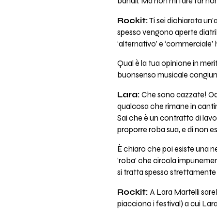
banali. Ma non mi fare far nomi
Rockit:
Ti sei dichiarata un
spesso vengono aperte diatrib
‘alternativo’ e ‘commerciale’
Qual è la tua opinione in meri
buonsenso musicale congiun
Lara:
Che sono cazzate! Odio 
qualcosa che rimane in canti
Sai che è un contratto di lav
proporre roba sua, e di non es
È chiaro che poi esiste una ne
‘roba’ che circola impunement
si tratta spesso strettamente d
Rockit:
A Lara Martelli sareb
piacciono i festival) a cui L