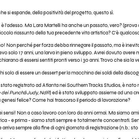
 che si espande, della positività del progetto, questo sì.
 l’adesso. Ma Lara Martelli ha anche un passato, vero? (prova a di
piccolo riassunto della tua precedente vita artistica? C’è qualcos
sco! Non perché per forza debba rinnegare il passato, ma è inevi
vo solo 17 anni, una larva in pieno sviluppo. Avrei dovuto avere 
hiarano di essersi sentiti pronti verso i 30 anni. Trovo che sia la ve
 solo di essere un dessert per la macchina dei soldi della discograf
 stato registrato ad Atlanta nei Southern Tracks Studios, è nat
 dei Punch&Judy, NdR
) ed è stato sviluppato assieme ad una cre
na genesi felice? Come hai trascorso il periodo di lavorazione?
 sensi! Non a caso lavoro con loro da anni ormai. Ma siamo amici 
erica - e prima - siamo stati sempre e totalmente concentrati. Sen
rriva sempre alla fine di ogni giornata di registrazione (n.b.: sto