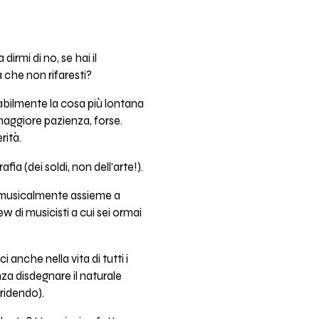
rmi di no, se hai il
a che non rifaresti?
tabilmente la cosa più lontana
maggiore pazienza, forse.
rità.
ia (dei soldi, non dell’arte!).
o musicalmente assieme a
w di musicisti a cui sei ormai
anche nella vita di tutti i
za disdegnare il naturale
 ridendo).