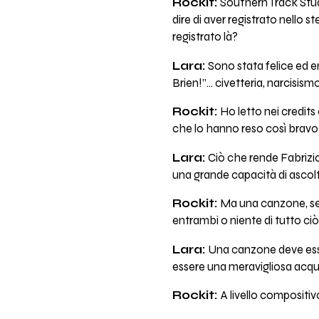
Rockit:
Southern Track Studi
dire di aver registrato nello 
registrato là?
Lara:
Sono stata felice ed en
Brien!”... civetteria, narcisism
Rockit:
Ho letto nei credits 
che lo hanno reso così bravo 
Lara:
Ciò che rende Fabrizio
una grande capacità di ascolta
Rockit:
Ma una canzone, sec
entrambi o niente di tutto ci
Lara:
Una canzone deve ess
essere una meravigliosa acquis
Rockit:
A livello compositi