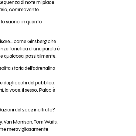
 sequenza di note mi piace
dinario, commovente.
anto suono, in quanto
visare... come Ginsberg che
otenza fonetica di una parola è
dire qualcosa, possibilmente.
olita storia dell’adrenalina
e dagli occhi del pubblico.
i, la voce, il sesso. Palco è
duzioni del 2002 inoltrato?
. Van Morrison, Tom Waits,
ltre meravigliosamente