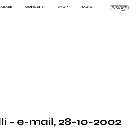
TABASE
CONCERTI
SHOP
RADIO
KIT PRO
ISTI
VIZI
li - e-mail, 28-10-2002