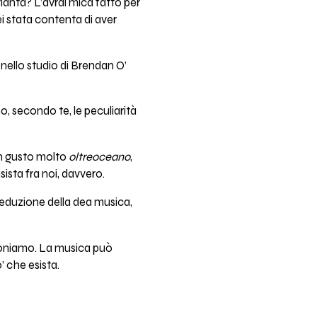
lanta? L’avrai mica fatto per
ei stata contenta di aver
nello studio di Brendan O’
o, secondo te, le peculiarità
un gusto molto
oltreoceano
,
ista fra noi, davvero.
eduzione della dea musica,
oniamo. La musica può
’ che esista.