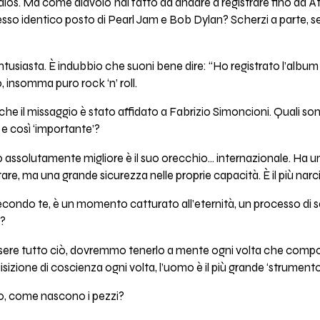
os. Ma come diavolo hai fatto ad andare a registrare fino ad At
stesso identico posto di Pearl Jam e Bob Dylan? Scherzi a parte, s
tusiasta. È indubbio che suoni bene dire: “Ho registrato l’album 
o, insomma puro rock ‘n’ roll.
che il missaggio è stato affidato a Fabrizio Simoncioni. Quali son
e così ‘importante’?
 assolutamente migliore è il suo orecchio… internazionale. Ha 
re, ma una grande sicurezza nelle proprie capacità. È il più narcis
ondo te, è un momento catturato all’eternità, un processo di s
ò?
ere tutto ciò, dovremmo tenerlo a mente ogni volta che comp
izione di coscienza ogni volta, l’uomo è il più grande ‘strumento
vo, come nascono i pezzi?