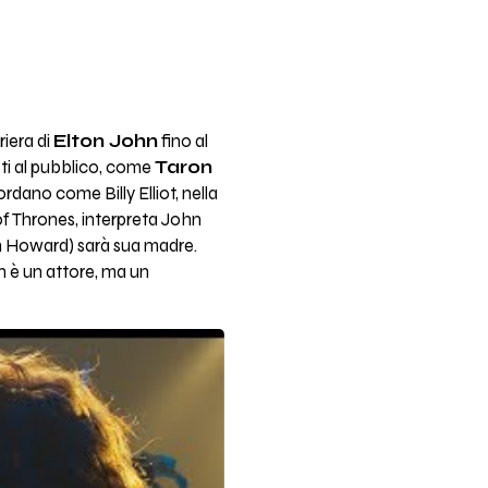
rriera di
Elton John
fino al
noti al pubblico, come
Taron
cordano come Billy Elliot, nella
of Thrones, interpreta John
on Howard) sarà sua madre.
n è un attore, ma un