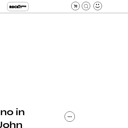
ano in
 John