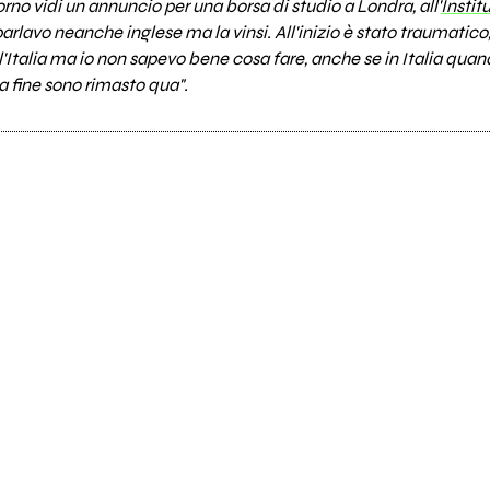
orno vidi un annuncio per una borsa di studio a Londra, all'
Insti
parlavo neanche inglese ma la vinsi. All'inizio è stato traumatic
'Italia ma io non sapevo bene cosa fare, anche se in Italia quando
la fine sono rimasto qua".