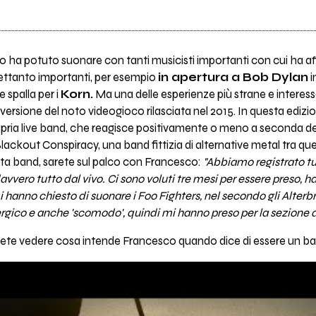
o ha potuto suonare con tanti musicisti importanti con cui ha a
rettanto importanti, per esempio
in apertura a Bob Dylan
i
spalla per i
Korn.
Ma una delle esperienze più strane e interess
a versione del noto videogioco rilasciata nel 2015. In questa edizio
opria live band, che reagisce positivamente o meno a seconda d
lackout Conspiracy, una band fittizia di alternative metal tra quel
sta band, sarete sul palco con Francesco:
"Abbiamo registrato tutt
 davvero tutto dal vivo. Ci sono voluti tre mesi per essere preso, h
i hanno chiesto di suonare i Foo Fighters, nel secondo gli Alterb
rgico e anche 'scomodo', quindi mi hanno preso per la sezione a
otete vedere cosa intende Francesco quando dice di essere un ba