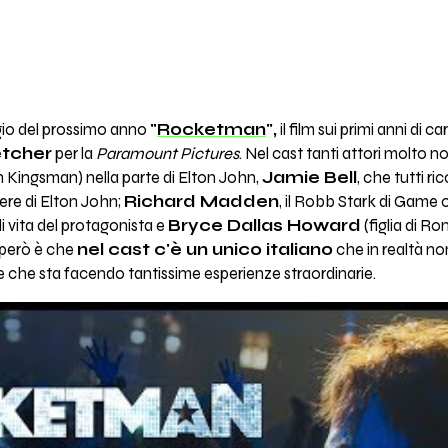
ggio del prossimo anno
"
Rocketman
",
il film sui primi anni di ca
etcher
per la
Paramount Pictures
. Nel cast tanti attori molto 
n Kingsman) nella parte di Elton John,
Jamie Bell
, che tutti ri
liere di Elton John;
Richard Madden
, il Robb Stark di Game 
vita del protagonista e
Bryce Dallas Howard
(figlia di R
 però è che
nel cast c'è un unico italiano
che in realtà no
e che sta facendo tantissime esperienze straordinarie.