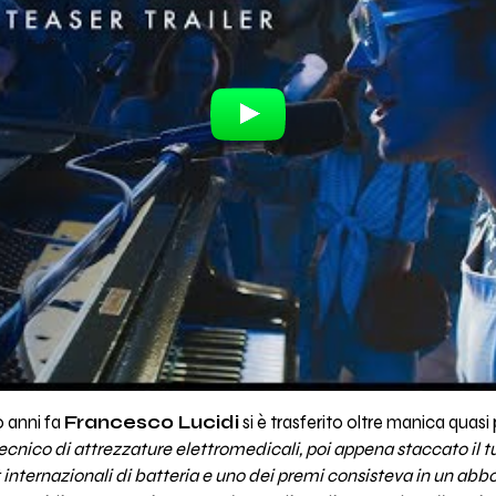
0 anni fa
Francesco Lucidi
si è trasferito oltre manica quasi
tecnico di attrezzature elettromedicali, poi appena staccato il t
st internazionali di batteria e uno dei premi consisteva in un 