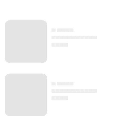
▄ ▄▄▄▄
▄▄▄▄▄▄▄▄▄▄▄
▄▄▄▄
▄ ▄▄▄▄
▄▄▄▄▄▄▄▄▄▄▄
▄▄▄▄