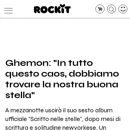
MAGAZINE
DATABASE
ARTICOLI
CONCERTI
ARTISTI
SHOP
Ghemon: "In tutto
RADIO
questo caos, dobbiamo
trovare la nostra buona
stella"
A mezzanotte uscirà il suo sesto album
ufficiale "Scritto nelle stelle", dopo mesi di
scrittura e solitudine newyorkese. Un