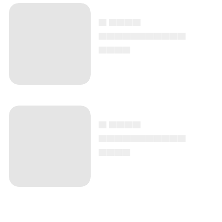
▄ ▄▄▄▄
▄▄▄▄▄▄▄▄▄▄▄
▄▄▄▄
▄ ▄▄▄▄
▄▄▄▄▄▄▄▄▄▄▄
▄▄▄▄