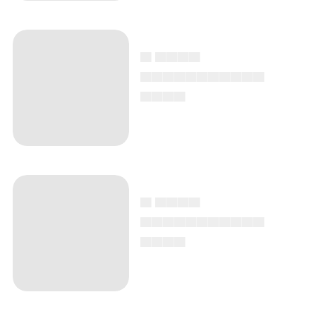
▄ ▄▄▄▄
▄▄▄▄▄▄▄▄▄▄▄
▄▄▄▄
▄ ▄▄▄▄
▄▄▄▄▄▄▄▄▄▄▄
▄▄▄▄