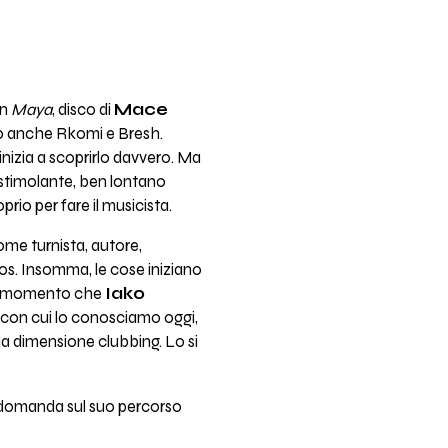
In
Maya
, disco di
Mace
no anche Rkomi e Bresh.
inizia a scoprirlo davvero. Ma
 stimolante, ben lontano
oprio per fare il musicista.
ome turnista, autore,
os. Insomma, le cose iniziano
quel momento che
Iako
le con cui lo conosciamo oggi,
la dimensione clubbing. Lo si
he domanda sul suo percorso