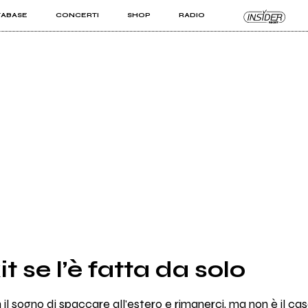
TABASE
CONCERTI
SHOP
RADIO
KIT PRO
ISTI
VIZI
it se l’è fatta da solo
on il sogno di spaccare all'estero e rimanerci, ma non è il c