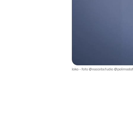
Iako - foto @nocarbstudio @polimodaf