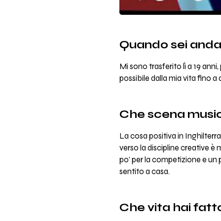
Quando sei andat
Mi sono trasferito lì a 19 an
possibile dalla mia vita fino
Che scena musica
La cosa positiva in Inghilterr
verso la discipline creative è 
po' per la competizione e un
sentito a casa.
Che vita hai fatt