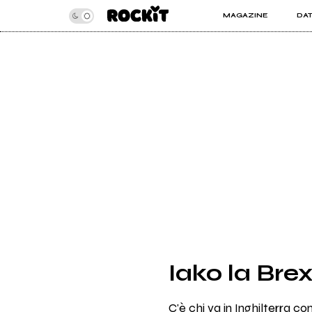
MAGAZINE
DA
INSIDER
ROC
ARTICOLI
ART
RECENSIONI
SER
VIDEO
Iako la Brex
C'è chi va in Inghilterra c