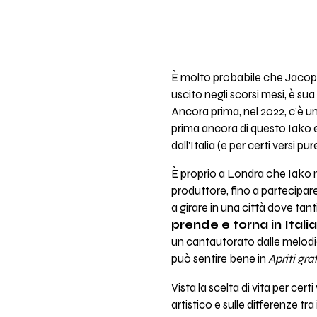
È molto probabile che Jacopo
uscito negli scorsi mesi, è sua
Ancora prima, nel 2022, c'è un
prima ancora di questo Iako e
dall'Italia (e per certi versi pu
È proprio a Londra che Iako mu
produttore, fino a partecipar
a girare in una città dove ta
prende e torna in Italia
un cantautorato dalle melodie
può sentire bene in
Apriti gra
Vista la scelta di vita per ce
artistico e sulle differenze tra 