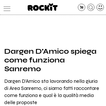
MAGAZINE
DATABASE
ARTICOLI
CONCERTI
ARTISTI
SHOP
Dargen D'Amico spiega
RADIO
come funziona
Sanremo
Dargen D'Amico sta lavorando nella giuria
di Area Sanremo, ci siamo fatti raccontare
come funziona e qual è la qualità media
delle proposte