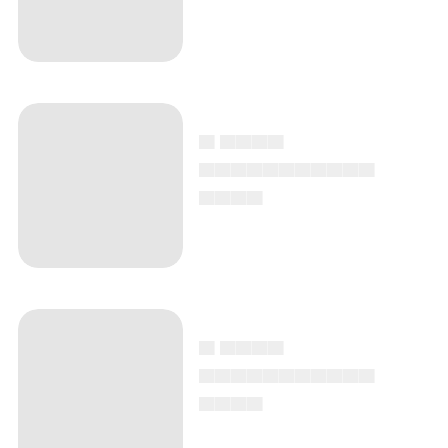
▄ ▄▄▄▄
▄▄▄▄▄▄▄▄▄▄▄
▄▄▄▄
▄ ▄▄▄▄
▄▄▄▄▄▄▄▄▄▄▄
▄▄▄▄