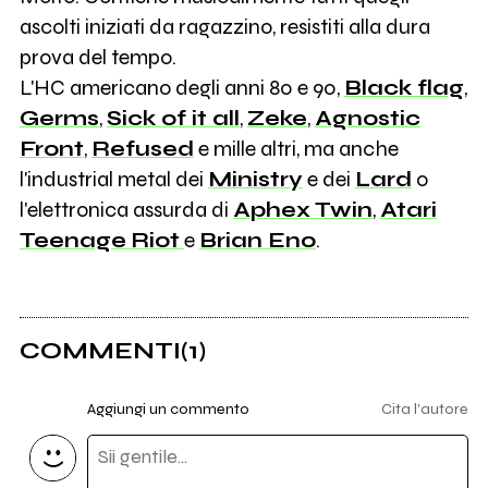
ascolti iniziati da ragazzino, resistiti alla dura
prova del tempo.
L'HC americano degli anni 80 e 90,
Black flag
,
Germs
,
Sick of it all
,
Zeke
,
Agnostic
Front
,
Refused
e mille altri, ma anche
l'industrial metal dei
Ministry
e dei
Lard
o
l'elettronica assurda di
Aphex Twin
,
Atari
Teenage
Riot
e
Brian Eno
.
COMMENTI
(1)
Aggiungi un commento
Cita l'autore