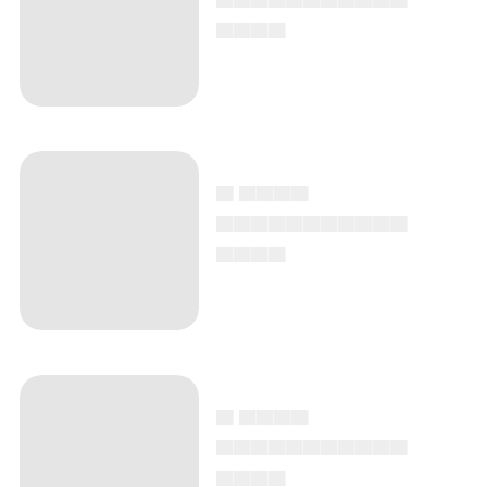
▄▄▄▄
▄ ▄▄▄▄
▄▄▄▄▄▄▄▄▄▄▄
▄▄▄▄
▄ ▄▄▄▄
▄▄▄▄▄▄▄▄▄▄▄
▄▄▄▄