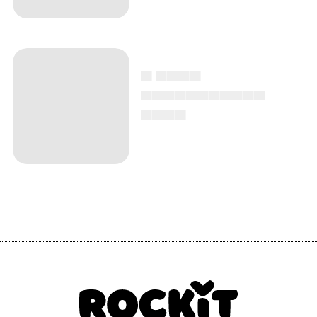
▄ ▄▄▄▄
▄▄▄▄▄▄▄▄▄▄▄
▄▄▄▄