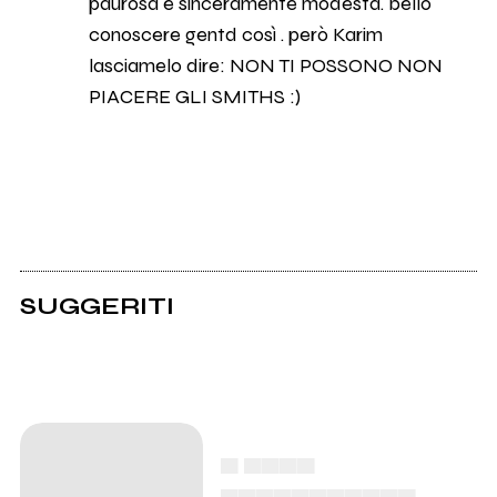
paurosa e sinceramente modesta. bello
conoscere gentd così . però Karim
lasciamelo dire: NON TI POSSONO NON
PIACERE GLI SMITHS :)
SUGGERITI
▄ ▄▄▄▄
▄▄▄▄▄▄▄▄▄▄▄