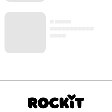
▄ ▄▄▄▄
▄▄▄▄▄▄▄▄▄▄▄
▄▄▄▄