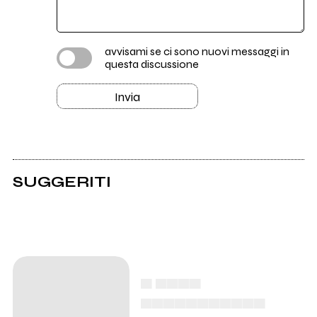
avvisami se ci sono nuovi messaggi in
questa discussione
Invia
SUGGERITI
▄ ▄▄▄▄
▄▄▄▄▄▄▄▄▄▄▄