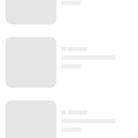
▄▄▄▄
▄ ▄▄▄▄
▄▄▄▄▄▄▄▄▄▄▄
▄▄▄▄
▄ ▄▄▄▄
▄▄▄▄▄▄▄▄▄▄▄
▄▄▄▄