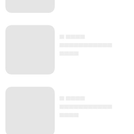
▄ ▄▄▄▄
▄▄▄▄▄▄▄▄▄▄▄
▄▄▄▄
▄ ▄▄▄▄
▄▄▄▄▄▄▄▄▄▄▄
▄▄▄▄