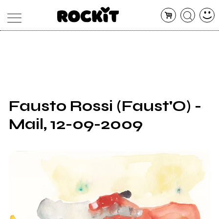
MAGAZINE
DATABASE
ARTICOLI
CONCERTI
ARTISTI
SHOP
Fausto Rossi (Faust'O) -
RADIO
Mail, 12-09-2009