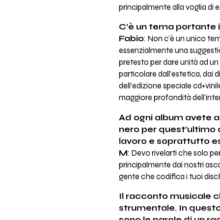
principalmente alla voglia di e
C’è un tema portante 
Fabio
: Non c'è un unico tem
essenzialmente una suggestion
pretesto per dare unità ad un
particolare dall’estetica, dai d
dell’edizione speciale cd+vini
maggiore profondità dell'inte
Ad ogni album avete as
nero per quest’ultimo 
lavoro e soprattutto es
M
: Devo rivelarti che solo per
principalmente dai nostri asc
gente che codifica i tuoi disc
Il racconto musicale c
strumentale. In questo