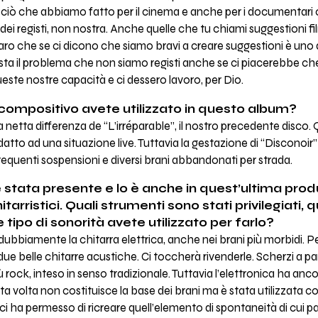
o ciò che abbiamo fatto per il cinema e anche per i documentari 
dei registi, non nostra. Anche quelle che tu chiami suggestioni f
aro che se ci dicono che siamo bravi a creare suggestioni è uno 
sta il problema che non siamo registi anche se ci piacerebbe che t
este nostre capacità e ci dessero lavoro, per Dio.
compositivo avete utilizzato in questo album?
 a netta differenza de “L’irréparable”, il nostro precedente disco
atto ad una situazione live. Tuttavia la gestazione di “Disconoir
frequenti sospensioni e diversi brani abbandonati per strada.
 stata presente e lo è anche in quest’ultima prod
itarristici. Quali strumenti sono stati privilegiati,
 tipo di sonorità avete utilizzato per farlo?
ndubbiamente la chitarra elettrica, anche nei brani più morbidi.
belle chitarre acustiche. Ci toccherà rivenderle. Scherzi a par
iù rock, inteso in senso tradizionale. Tuttavia l’elettronica ha an
 volta non costituisce la base dei brani ma è stata utilizzata c
 ha permesso di ricreare quell’elemento di spontaneità di cui pa