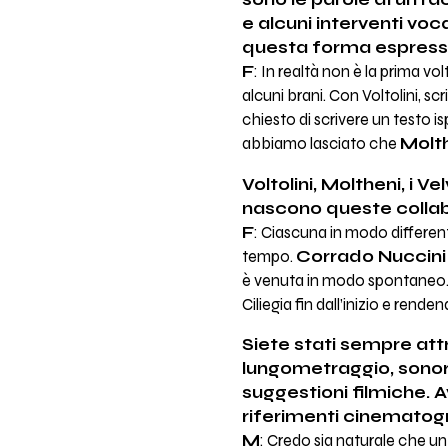
sono le parole di un rac
e alcuni interventi voca
questa forma espress
F
: In realtà non è la prima vo
alcuni brani. Con Voltolini, 
chiesto di scrivere un testo i
abbiamo lasciato che
Molt
Voltolini, Moltheni, i 
nascono queste collab
F
: Ciascuna in modo different
tempo.
Corrado Nuccini
è venuta in modo spontaneo. I
Ciliegia fin dall’inizio e rende
Siete stati sempre att
lungometraggio, sonor
suggestioni filmiche. 
riferimenti cinematograf
M
: Credo sia naturale che u