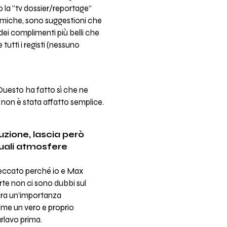
o la “tv dossier/reportage”
ilmiche, sono suggestioni che
dei complimenti più belli che
utti i registi (nessuno
. Questo ha fatto sì che ne
” non è stata affatto semplice.
uzione, lascia però
 quali atmosfere
 Peccato perché io e Max
te non ci sono dubbi sul
cora un’importanza
ome un vero e proprio
rlavo prima.