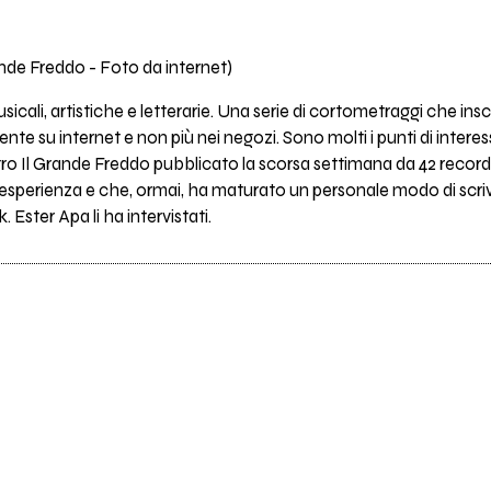
ande Freddo - Foto da internet)
sicali, artistiche e letterarie. Una serie di cortometraggi che i
te su internet e non più nei negozi. Sono molti i punti di interess
ro Il Grande Freddo pubblicato la scorsa settimana da 42 records
i di esperienza e che, ormai, ha maturato un personale modo di scr
 Ester Apa li ha intervistati.