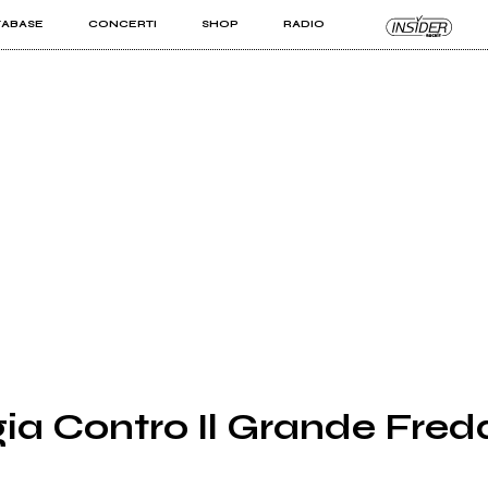
TABASE
CONCERTI
SHOP
RADIO
KIT PRO
ISTI
VIZI
gia Contro Il Grande Fredd