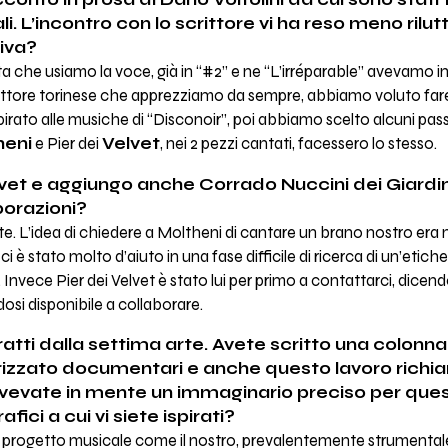
conto in prosa di Dario Voltolini da cui sono stati 
li. L’incontro con lo scrittore vi ha reso meno rilut
iva?
lta che usiamo la voce, già in “#2” e ne “L’irréparable” avevamo ins
scrittore torinese che apprezziamo da sempre, abbiamo voluto fare
spirato alle musiche di “Disconoir”, poi abbiamo scelto alcuni passa
heni
e Pier dei
Velvet
, nei 2 pezzi cantati, facessero lo stesso.
Velvet e aggiungo anche Corrado Nuccini dei Giardi
orazioni?
e. L’idea di chiedere a Moltheni di cantare un brano nostro era n
ci è stato molto d’aiuto in una fase difficile di ricerca di un’etic
nvece Pier dei Velvet è stato lui per primo a contattarci, dice
ndosi disponibile a collaborare.
ratti dalla settima arte. Avete scritto una colonn
izzato documentari e anche questo lavoro richi
Avevate in mente un immaginario preciso per ques
ici a cui vi siete ispirati?
n progetto musicale come il nostro, prevalentemente strumentale