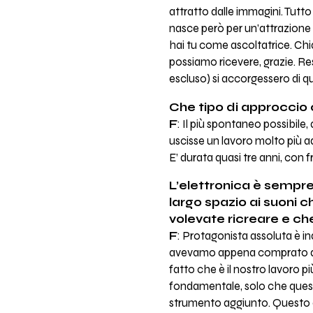
attratto dalle immagini. Tutt
nasce però per un’attrazione 
hai tu come ascoltatrice. Chi
possiamo ricevere, grazie. Re
escluso) si accorgessero di qu
Che tipo di approccio 
F
: Il più spontaneo possibile,
uscisse un lavoro molto più ad
E’ durata quasi tre anni, con 
L’elettronica è sempre
largo spazio ai suoni ch
volevate ricreare e che
F
: Protagonista assoluta è i
avevamo appena comprato due 
fatto che è il nostro lavoro p
fondamentale, solo che questa
strumento aggiunto. Questo ci