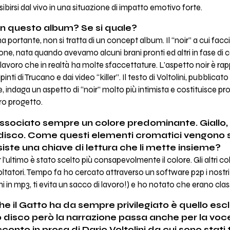
sibirsi dal vivo in una situazione di impatto emotivo forte.
in questo album? Se si quale?
a portante, non si tratta di un concept album. Il “noir” a cui fac
e, nata quando avevamo alcuni brani pronti ed altri in fase di 
 lavoro che in realtà ha molte sfaccettature. L’aspetto noir è r
ipinti di Trucano e dai video “killer”. Il testo di Voltolini, pubblica
le, indaga un aspetto di “noir” molto più intimista e costituisce 
ro progetto.
sociato sempre un colore predominante. Giallo, b
disco. Come questi elementi cromatici vengono sc
iste una chiave di lettura che li mette insieme?
 l’ultimo è stato scelto più consapevolmente il colore. Gli altri col
oltatori. Tempo fa ho cercato attraverso un software p2p i nostr
hi in mp3, ti evita un sacco di lavoro!) e ho notato che erano clas
he il Gatto ha da sempre privilegiato è quello es
 disco però la narrazione passa anche per la voce