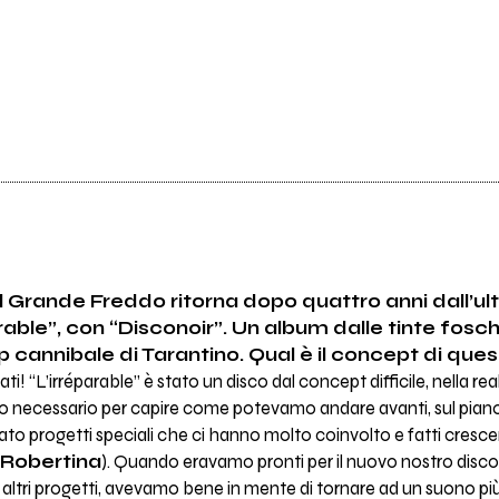
Il Grande Freddo ritorna dopo quattro anni dall’ul
rable”, con “Disconoir”. Un album dalle tinte fosch
pulp cannibale di Tarantino. Qual è il concept di que
lati! “L’irréparable” è stato un disco dal concept difficile, nella 
o necessario per capire come potevamo andare avanti, sul piano
to progetti speciali che ci hanno molto coinvolto e fatti cresc
Robertina
). Quando eravamo pronti per il nuovo nostro disco
 altri progetti, avevamo bene in mente di tornare ad un suono più