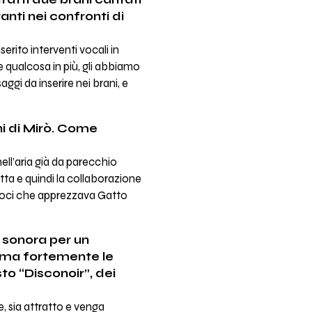
tratti due brani cantati
tanti nei confronti di
erito interventi vocali in
 qualcosa in più, gli abbiamo
ggi da inserire nei brani, e
ni di Mirò. Come
ell’aria già da parecchio
hetta e quindi la collaborazione
ndoci che apprezzava Gatto
a sonora per un
ama fortemente le
to “Disconoir”, dei
, sia attratto e venga