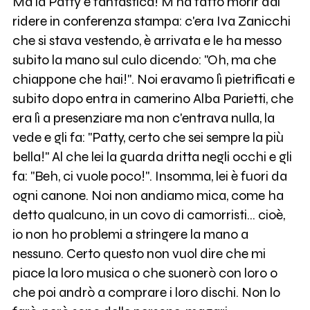
Ma la Patty è fantastica! M'ha fatto morir dal
ridere in conferenza stampa: c'era Iva Zanicchi
che si stava vestendo, è arrivata e le ha messo
subito la mano sul culo dicendo: "Oh, ma che
chiappone che hai!". Noi eravamo lì pietrificati e
subito dopo entra in camerino Alba Parietti, che
era lì a presenziare ma non c'entrava nulla, la
vede e gli fa: "Patty, certo che sei sempre la più
bella!" Al che lei la guarda dritta negli occhi e gli
fa: "Beh, ci vuole poco!". Insomma, lei è fuori da
ogni canone. Noi non andiamo mica, come ha
detto qualcuno, in un covo di camorristi... cioè,
io non ho problemi a stringere la mano a
nessuno. Certo questo non vuol dire che mi
piace la loro musica o che suonerò con loro o
che poi andrò a comprare i loro dischi. Non lo