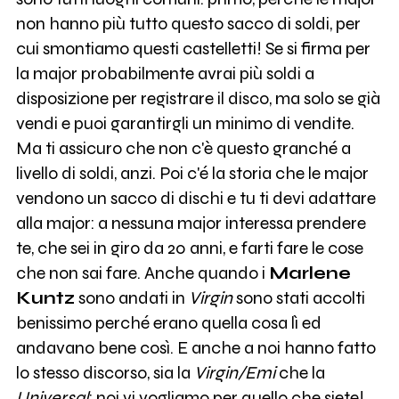
non hanno più tutto questo sacco di soldi, per
cui smontiamo questi castelletti! Se si firma per
la major probabilmente avrai più soldi a
disposizione per registrare il disco, ma solo se già
vendi e puoi garantirgli un minimo di vendite.
Ma ti assicuro che non c'è questo granché a
livello di soldi, anzi. Poi c'é la storia che le major
vendono un sacco di dischi e tu ti devi adattare
alla major: a nessuna major interessa prendere
te, che sei in giro da 20 anni, e farti fare le cose
che non sai fare. Anche quando i
Marlene
Kuntz
sono andati in
Virgin
sono stati accolti
benissimo perché erano quella cosa lì ed
andavano bene così. E anche a noi hanno fatto
lo stesso discorso, sia la
Virgin/Emi
che la
Universal
: noi vi vogliamo per quello che siete!