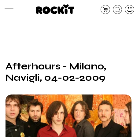
MAGAZINE
DATABASE
ARTICOLI
CONCERTI
ARTISTI
SHOP
Afterhours - Milano,
RADIO
Navigli, 04-02-2009