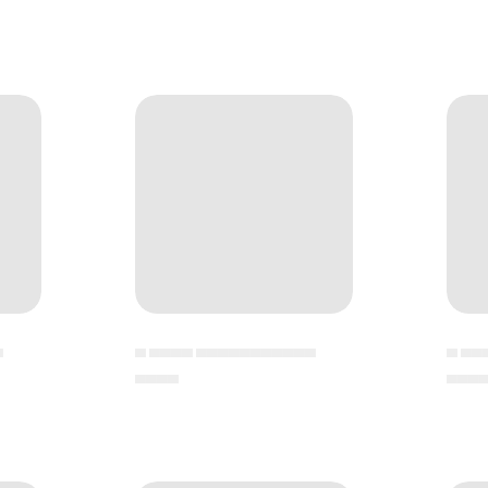
▄
▄ ▄▄▄▄ ▄▄▄▄▄▄▄▄▄▄▄
▄ ▄▄
▄▄▄▄
▄▄▄