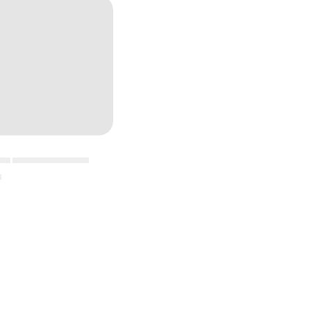
▄▄ ▄▄▄▄▄▄▄▄▄▄▄
▄