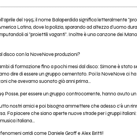
ll'aprile del 1995; il nome Balaperdida significa letteralmente "pro
dell'America Latina, dove la polizia, sparando ad altezza d'uomo dur
 imputandoli ai "proiettili vaganti". Inoltre è una canzone dei Ma
 al disco con la NoveNove produzioni?
i di formazione fino a pochi mesi dal disco: Simone è stato se
mo dire di essere un gruppo cementato. Poi la NoveNove ci ha dato
oni che avevamo suonato già anni prima...
 99 Posse, per essere un gruppo controcorrente, hanno avuto un 
tutto nostri amici e poi bisogna ammettere che adesso c'è un rin
a. Fa piacere che siano aperte nuove strade per i gruppi italiani:
usica italiana...
enomeni orridi come Daniele Groff e Alex Britti!