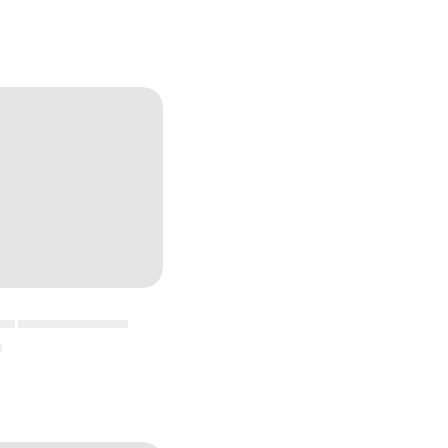
▄▄ ▄▄▄▄▄▄▄▄▄▄▄
▄