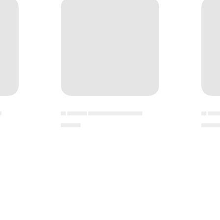
▄
▄ ▄▄▄▄ ▄▄▄▄▄▄▄▄▄▄▄
▄ ▄▄
▄▄▄▄
▄▄▄