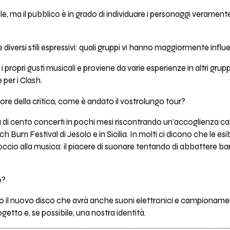
e, ma il pubblico è in grado di individuare i personaggi veramen
 diversi stili espressivi: quali gruppi vi hanno maggiormente infl
i propri gusti musicali e proviene da varie esperienze in altri grup
per i Clash.
vore della critica, come è andato il vostrolungo tour?
di cento concerti in pochi mesi riscontrando un'accoglienza c
h Bum Festival di Jesolo e in Sicilia. In molti ci dicono che le esi
ccio alla musica: il piacere di suonare tentando di abbattere barri
o?
 il nuovo disco che avrà anche suoni elettronici e campioname
ogetto e, se possibile, una nostra identità.