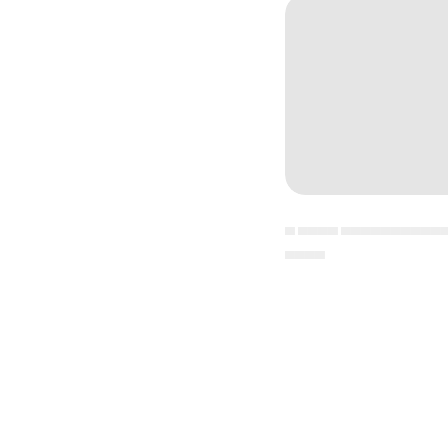
▄ ▄▄▄▄ ▄▄▄▄▄▄▄▄▄▄
▄▄▄▄