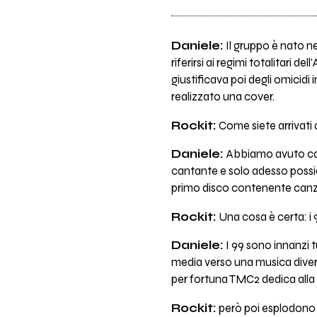
Daniele:
Il gruppo è nato ne
riferirsi ai regimi totalitari 
giustificava poi degli omicidi
realizzato una cover.
Rockit:
Come siete arrivati
Daniele:
Abbiamo avuto camb
cantante e solo adesso possia
primo disco contenente canz
Rockit:
Una cosa è certa: i
Daniele:
I 99 sono innanzi 
media verso una musica divers
per fortuna TMC2 dedica alla m
Rockit:
però poi esplodono f