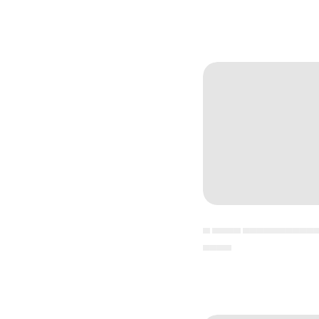
▄ ▄▄▄▄ ▄▄▄▄▄▄▄▄▄▄
▄▄▄▄