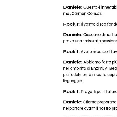
Daniele:
Questo è innegabil
me , Carmen Consoli...
Rockit:
Il vostro disco fonde
Daniele:
Ciascuno di noi ha 
provo una smisurata passione 
Rockit:
Avete riscosso il fa
Daniele:
Abbiamo fatto più 
nell'ambnito di Enzimi. Al Beac
più fedelmente il nostro appro
linguaggio.
Rockit:
Progetti per il futur
Daniele:
Stiamo preparando
nel portare avanti il nostro pr