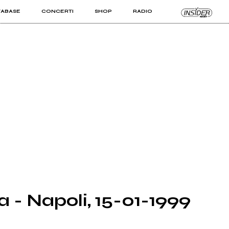
TABASE
CONCERTI
SHOP
RADIO
KIT PRO
ISTI
VIZI
 - Napoli, 15-01-1999