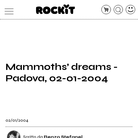
MAGAZINE
DATABASE
ARTICOLI
CONCERTI
ARTISTI
SHOP
Mammoths’ dreams -
RADIO
Padova, 02-01-2004
02/01/2004
Scritto da
Renzo Stefanel