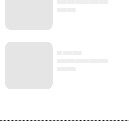
▄▄▄▄
▄ ▄▄▄▄
▄▄▄▄▄▄▄▄▄▄▄
▄▄▄▄