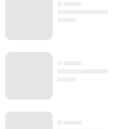
▄ ▄▄▄▄
▄▄▄▄▄▄▄▄▄▄▄
▄▄▄▄
▄ ▄▄▄▄
▄▄▄▄▄▄▄▄▄▄▄
▄▄▄▄
▄ ▄▄▄▄
▄▄▄▄▄▄▄▄▄▄▄