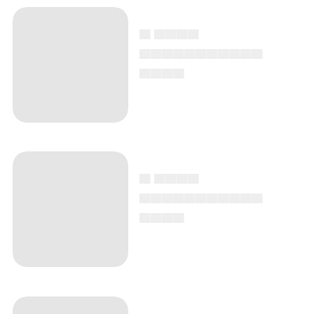
▄ ▄▄▄▄
▄▄▄▄▄▄▄▄▄▄▄
▄▄▄▄
▄ ▄▄▄▄
▄▄▄▄▄▄▄▄▄▄▄
▄▄▄▄