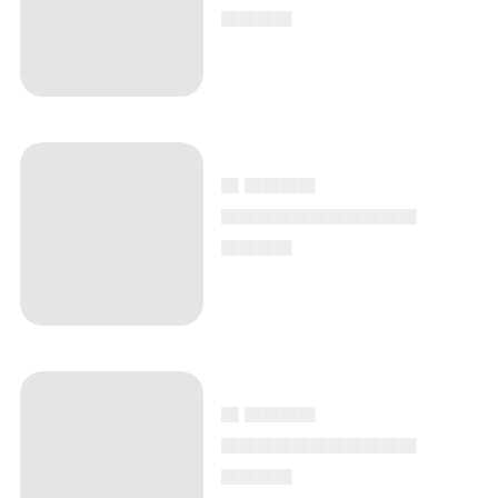
▄▄▄▄
▄ ▄▄▄▄
▄▄▄▄▄▄▄▄▄▄▄
▄▄▄▄
▄ ▄▄▄▄
▄▄▄▄▄▄▄▄▄▄▄
▄▄▄▄