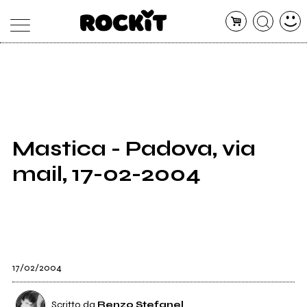
MAGAZINE
DATABASE
ARTICOLI
CONCERTI
ARTISTI
SHOP
Mastica - Padova, via
RADIO
mail, 17-02-2004
17/02/2004
Scritto da
Renzo Stefanel