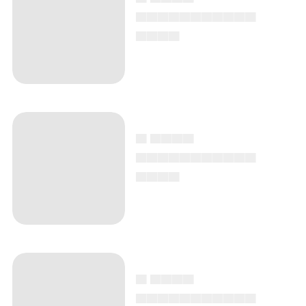
▄▄▄▄▄▄▄▄▄▄▄
▄▄▄▄
▄ ▄▄▄▄
▄▄▄▄▄▄▄▄▄▄▄
▄▄▄▄
▄ ▄▄▄▄
▄▄▄▄▄▄▄▄▄▄▄