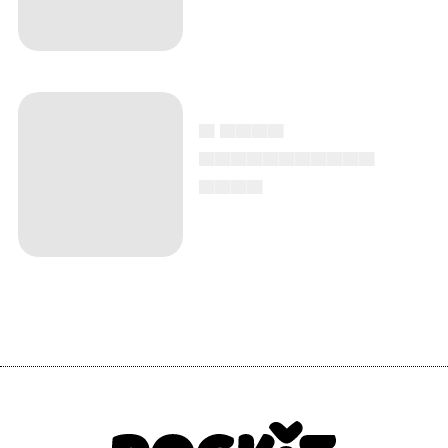
▄ ▄▄▄▄
▄▄▄▄▄▄▄▄▄▄▄
▄▄▄▄