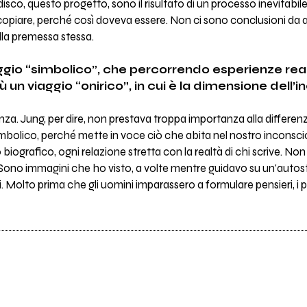
sco, questo progetto, sono il risultato di un processo inevitab
icopiare, perché così doveva essere. Non ci sono conclusioni da
lla premessa stessa.
ggio “simbolico”, che percorrendo esperienze reali
ù un viaggio “onirico”, in cui è la dimensione dell’i
nza. Jung, per dire, non prestava troppa importanza alla differenz
imbolico, perché mette in voce ciò che abita nel nostro inconscio
iografico, ogni relazione stretta con la realtà di chi scrive. Non 
a. Sono immagini che ho visto, a volte mentre guidavo su un'autos
. Molto prima che gli uomini imparassero a formulare pensieri, i 