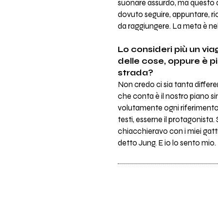
suonare assurdo, ma questo di
dovuto seguire, appuntare, r
da raggiungere. La meta è ne
Lo consideri più un via
delle cose, oppure è pi
strada?
Non credo ci sia tanta differe
che conta è il nostro piano s
volutamente ogni riferimento b
testi, esserne il protagonist
chiacchieravo con i miei gatti
detto Jung. E io lo sento mio.