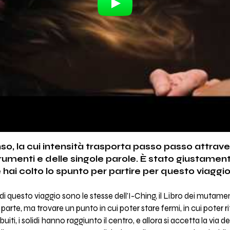
enso, la cui intensità trasporta passo passo attra
trumenti e delle singole parole. È stato giustament
 hai colto lo spunto per partire per questo viaggio
i questo viaggio sono le stesse dell'I-Ching, il Libro dei mutamen
parte, ma trovare un punto in cui poter stare fermi, in cui poter ri
iti, i solidi hanno raggiunto il centro, e allora si accetta la via 