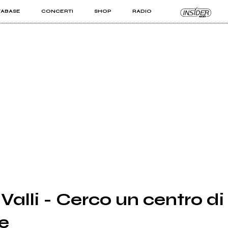
TABASE
CONCERTI
SHOP
RADIO
KIT PRO
ISTI
VIZI
Valli - Cerco un centro di
e