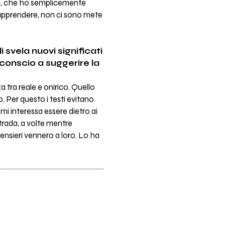
ile, che ho semplicemente
 apprendere, non ci sono mete
 svela nuovi significati
nconscio a suggerire la
a tra reale e onirico. Quello
. Per questo i testi evitano
mi interessa essere dietro ai
trada, a volte mentre
pensieri vennero a loro. Lo ha