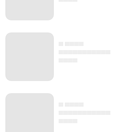
▄ ▄▄▄▄
▄▄▄▄▄▄▄▄▄▄▄
▄▄▄▄
▄ ▄▄▄▄
▄▄▄▄▄▄▄▄▄▄▄
▄▄▄▄