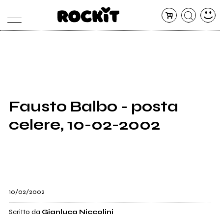
MAGAZINE
DATABASE
ARTICOLI
CONCERTI
ARTISTI
SHOP
Fausto Balbo - posta
RADIO
celere, 10-02-2002
10/02/2002
Scritto da
Gianluca Niccolini