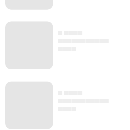
▄ ▄▄▄▄
▄▄▄▄▄▄▄▄▄▄▄
▄▄▄▄
▄ ▄▄▄▄
▄▄▄▄▄▄▄▄▄▄▄
▄▄▄▄