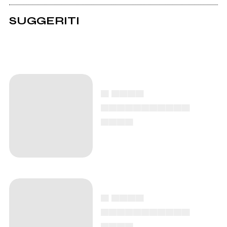
SUGGERITI
▄ ▄▄▄▄
▄▄▄▄▄▄▄▄▄▄▄
▄▄▄▄
▄ ▄▄▄▄
▄▄▄▄▄▄▄▄▄▄▄
▄▄▄▄