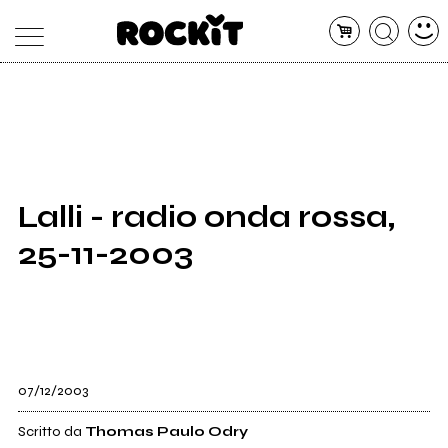
MAGAZINE
DATABASE
ARTICOLI
CONCERTI
ARTISTI
SHOP
Lalli - radio onda rossa,
RADIO
25-11-2003
07/12/2003
Scritto da
Thomas Paulo Odry