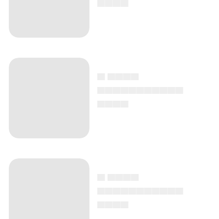
▄ ▄▄▄▄
▄▄▄▄▄▄▄▄▄▄▄
▄▄▄▄
▄ ▄▄▄▄
▄▄▄▄▄▄▄▄▄▄▄
▄▄▄▄