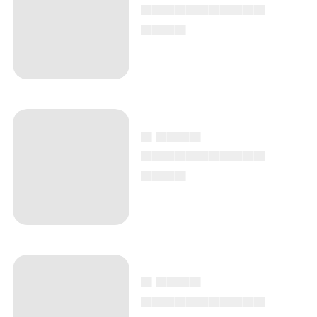
▄▄▄▄▄▄▄▄▄▄▄
▄▄▄▄
▄ ▄▄▄▄
▄▄▄▄▄▄▄▄▄▄▄
▄▄▄▄
▄ ▄▄▄▄
▄▄▄▄▄▄▄▄▄▄▄
▄▄▄▄