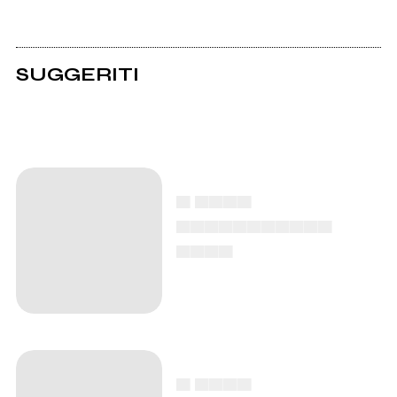
SUGGERITI
▄ ▄▄▄▄
▄▄▄▄▄▄▄▄▄▄▄
▄▄▄▄
▄ ▄▄▄▄