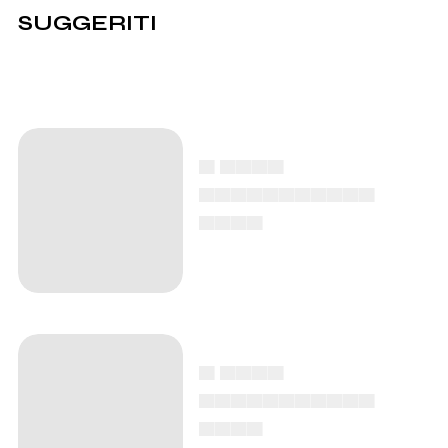
SUGGERITI
▄ ▄▄▄▄
▄▄▄▄▄▄▄▄▄▄▄
▄▄▄▄
▄ ▄▄▄▄
▄▄▄▄▄▄▄▄▄▄▄
▄▄▄▄