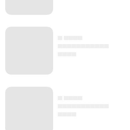
▄ ▄▄▄▄
▄▄▄▄▄▄▄▄▄▄▄
▄▄▄▄
▄ ▄▄▄▄
▄▄▄▄▄▄▄▄▄▄▄
▄▄▄▄