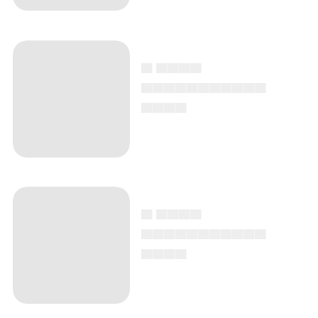
▄ ▄▄▄▄
▄▄▄▄▄▄▄▄▄▄▄
▄▄▄▄
▄ ▄▄▄▄
▄▄▄▄▄▄▄▄▄▄▄
▄▄▄▄