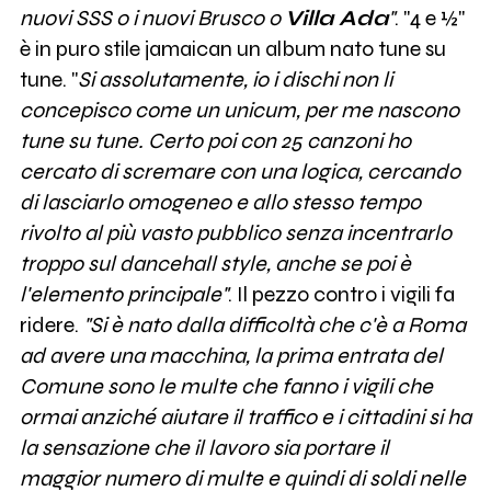
nuovi SSS o i nuovi Brusco o
Villa Ada
"
. "4 e ½"
è in puro stile jamaican un album nato tune su
tune. "
Si assolutamente, io i dischi non li
concepisco come un unicum, per me nascono
tune su tune. Certo poi con 25 canzoni ho
cercato di scremare con una logica, cercando
di lasciarlo omogeneo e allo stesso tempo
rivolto al più vasto pubblico senza incentrarlo
troppo sul dancehall style, anche se poi è
l'elemento principale"
. Il pezzo contro i vigili fa
ridere.
"Si è nato dalla difficoltà che c'è a Roma
ad avere una macchina, la prima entrata del
Comune sono le multe che fanno i vigili che
ormai anziché aiutare il traffico e i cittadini si ha
la sensazione che il lavoro sia portare il
maggior numero di multe e quindi di soldi nelle