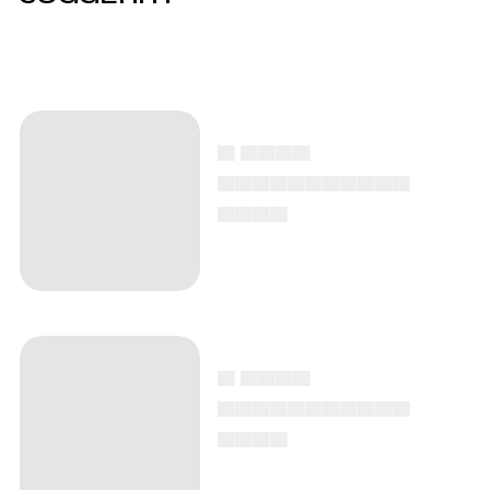
▄ ▄▄▄▄
▄▄▄▄▄▄▄▄▄▄▄
▄▄▄▄
▄ ▄▄▄▄
▄▄▄▄▄▄▄▄▄▄▄
▄▄▄▄