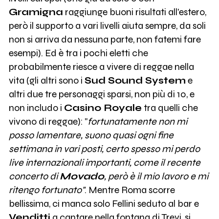
Gramigna
raggiunge buoni risultati all'estero,
però il supporto a vari livelli aiuta sempre, da soli
non si arriva da nessuna parte, non fatemi fare
esempi). Ed è tra i pochi eletti che
probabilmente riesce a vivere di reggae nella
vita (gli altri sono i
Sud Sound System
e
altri due tre personaggi sparsi, non più di 10, e
non includo i
Casino Royale
tra quelli che
vivono di reggae): "
fortunatamente non mi
posso lamentare, suono quasi ogni fine
settimana in vari posti, certo spesso mi perdo
live internazionali importanti, come il recente
concerto di
Movado
, però è il mio lavoro e mi
ritengo fortunato"
. Mentre Roma scorre
bellissima, ci manca solo Fellini seduto al bar e
Venditti
a cantare nella fontana di Trevi, si