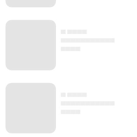
▄ ▄▄▄▄
▄▄▄▄▄▄▄▄▄▄▄
▄▄▄▄
▄ ▄▄▄▄
▄▄▄▄▄▄▄▄▄▄▄
▄▄▄▄