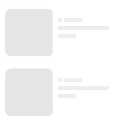
▄ ▄▄▄▄
▄▄▄▄▄▄▄▄▄▄▄
▄▄▄▄
▄ ▄▄▄▄
▄▄▄▄▄▄▄▄▄▄▄
▄▄▄▄