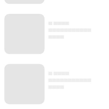
▄ ▄▄▄▄
▄▄▄▄▄▄▄▄▄▄▄
▄▄▄▄
▄ ▄▄▄▄
▄▄▄▄▄▄▄▄▄▄▄
▄▄▄▄