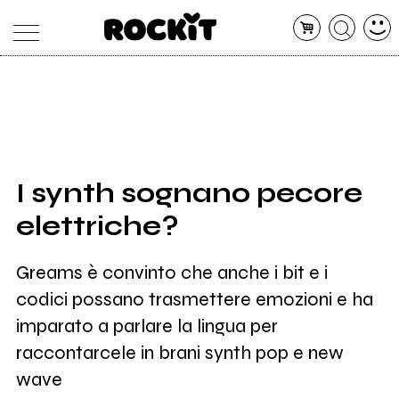
MAGAZINE
DATABASE
ARTICOLI
CONCERTI
ARTISTI
SHOP
I synth sognano pecore
RADIO
elettriche?
Greams è convinto che anche i bit e i
codici possano trasmettere emozioni e ha
imparato a parlare la lingua per
raccontarcele in brani synth pop e new
wave