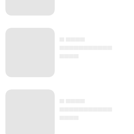
▄ ▄▄▄▄
▄▄▄▄▄▄▄▄▄▄▄
▄▄▄▄
▄ ▄▄▄▄
▄▄▄▄▄▄▄▄▄▄▄
▄▄▄▄