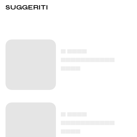
SUGGERITI
▄ ▄▄▄▄
▄▄▄▄▄▄▄▄▄▄▄
▄▄▄▄
▄ ▄▄▄▄
▄▄▄▄▄▄▄▄▄▄▄
▄▄▄▄