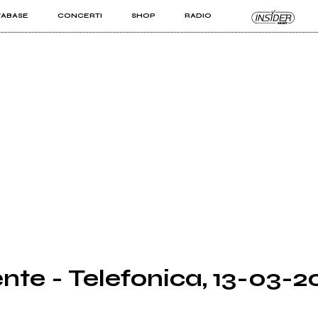
TABASE
CONCERTI
SHOP
RADIO
KIT PRO
ISTI
VIZI
te - Telefonica, 13-03-2