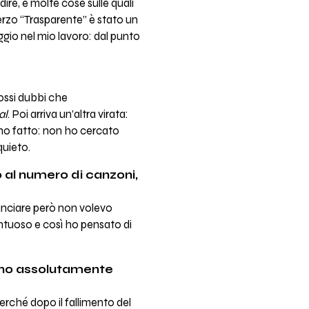
ire, e molte cose sulle quali
terzo “Trasparente” è stato un
ggio nel mio lavoro: dal punto
rossi dubbi che
al
. Poi arriva un’altra virata:
 ho fatto: non ho cercato
quieto.
o al numero di canzoni,
unciare però non volevo
ntuoso e così ho pensato di
ano assolutamente
Perché dopo il fallimento del