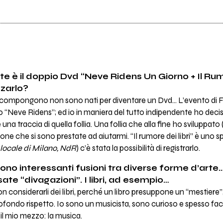
te è il doppio Dvd “Neve Ridens Un Giorno + Il Rum
zzarlo?
 lo compongono non sono nati per diventare un Dvd… L’evento di 
 “Neve Ridens”; ed io in maniera del tutto indipendente ho dec
a traccia di quella follia. Una follia che alla fine ho sviluppato 
one che si sono prestate ad aiutarmi. “Il rumore dei libri” è uno 
locale di Milano, NdR
) c’è stata la possibilità di registrarlo.
no interessanti fusioni tra diverse forme d’arte… 
te “divagazioni”. I libri, ad esempio…
n considerarli dei libri, perché un libro presuppone un “mestiere”
ofondo rispetto. Io sono un musicista, sono curioso e spesso facc
il mio mezzo: la musica.