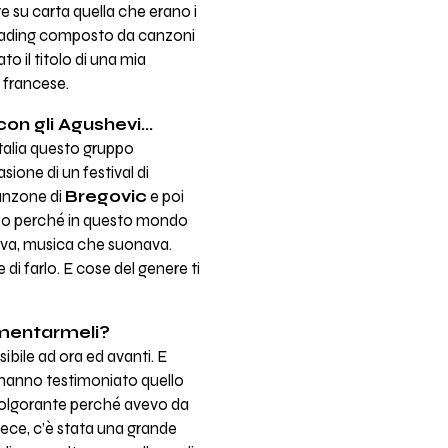
e su carta quella che erano i
 reading composto da canzoni
to il titolo di una mia
e francese.
on gli Agushevi...
talia questo gruppo
ione di un festival di
canzone di
Bregovic
e poi
eso perché in questo mondo
ava, musica che suonava.
i farlo. E cose del genere ti
ommentarmeli?
ibile ad ora ed avanti. E
 hanno testimoniato quello
 folgorante perché avevo da
ece, c’è stata una grande