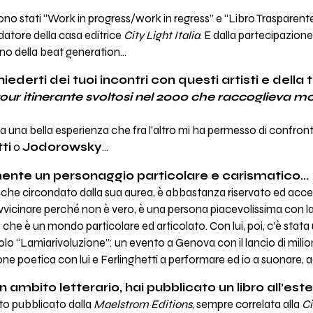
i sono stati “Work in progress/work in regress” e “Libro Trasparent
ndatore della casa editrice
City Light Italia
. E dalla partecipazion
eno della beat generation…
iederti dei tuoi incontri con questi artisti e della
tour itinerante svoltosi nel 2000 che raccoglieva molt
 una bella esperienza che fra l’altro mi ha permesso di confront
ti
o
Jodorowsky
…
nte un personaggio particolare e carismatico...
anche circondato dalla sua aurea, è abbastanza riservato ed accen
a avvicinare perché non è vero, è una persona piacevolissima con 
e è un mondo particolare ed articolato. Con lui, poi, c’è stata 
olo “Lamiarivoluzione”: un evento a Genova con il lancio di milioni
ne poetica con lui e Ferlinghetti a performare ed io a suonare,
ambito letterario, hai pubblicato un libro all’ester
tato pubblicato dalla
Maelstrom Editions
, sempre correlata alla
Ci