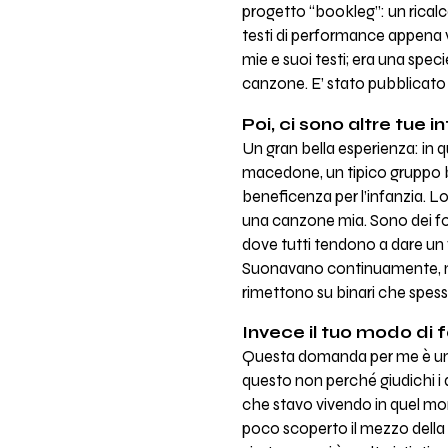
progetto “bookleg”: un ricalc
testi di performance appena 
mie e suoi testi; era una speci
canzone. E’ stato pubblicato 
Poi, ci sono altre tue i
Un gran bella esperienza: in
macedone, un tipico gruppo bal
beneficenza per l’infanzia. 
una canzone mia. Sono dei fo
dove tutti tendono a dare un
Suonavano continuamente, non 
rimettono su binari che spes
Invece il tuo modo di 
Questa domanda per me è un po
questo non perché giudichi i 
che stavo vivendo in quel mo
poco scoperto il mezzo della