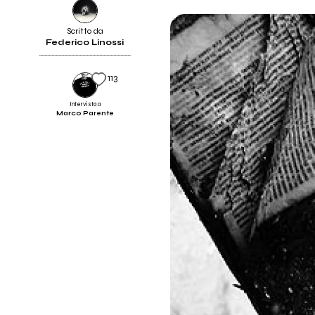
Scritto da
Federico Linossi
113
Intervista a
Marco Parente