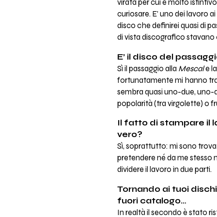
virata per cui è molto istinti
curiosare. E’ uno dei lavoro a
disco che definirei quasi di 
di vista discografico stavan
E’ il disco del passaggi
Sì il passaggio alla
Mescal
e la
fortunatamente mi hanno trag
sembra quasi uno-due, uno-du
popolarità (tra virgolette) o 
Il fatto di stampare il
vero?
Sì, soprattutto: mi sono trov
pretendere né da me stesso n
dividere il lavoro in due parti.
Tornando ai tuoi disch
fuori catalogo…
In realtà il secondo è stato r