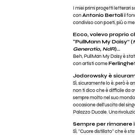
I miei primi progetti letterar
con
Antonio Bertoli
il fo
condiviso con poeti, più o m
Ecco, volevo proprio ch
“PullMann My Daisy” (
Generatio, NdR
)…
Beh, PullMan My Daisy è stata
con artisti come
Ferlinghet
Jodorowsky è sicurame
Sì, sicuramente lo è; però è 
non ti dico che è difficile d
sempre molto nel suo mondo ch
occasione dell’uscita del sing
Palazzo Ducale. Una rivoluzio
Sempre per rimanere in 
Sì, “Cuore distillato” che è s