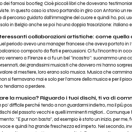
o dei famosi bootleg. Cioè piccoli libri che dovevano testimoniar
viste. In questo caso io stavo portando in giro con Antonio un
e di percorso guidato dall’immagine del cuore e quindi ho, poi, usa
solo in Belgio anche se poi ha una doppia trascrizione: italiano 
nteressanti collaborazioni artistiche: come quella c
 quel periodo avevo una manager francese che aveva portato in I
canico composto da fiati e percussioni. Ci fu l’incontro in occas
Loro vennero a Firenze e ci fu un bel “incastro”: suonammo una 
rsennati, dei grandissimi musicisti che davvero mi hanno sorpr
 valore al mestiere, loro erano solo musica. Musica che cammin
si fermavano mai e solo per l’amore della musica e per il piace d
so tendiamo a perdere.
fare la musica? Riguardo i tuoi dischi, ti va di c
’ difficile perché tendo a non guardarmi indietro, ma il più poss
dischi del passato vecchi e quelli imminenti migliori… Comunque
mento: “E pur non basta”, ad esempio è stato un inizio, per me,
 voce e quindi ha grande freschezza ed impeto. Nel secondo, inv