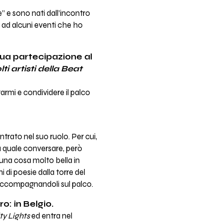
e” e sono nati dall’incontro
e ad alcuni eventi che ho
 tua partecipazione al
i artisti della Beat
armi e condividere il palco
trato nel suo ruolo. Per cui,
la quale conversare, però
una cosa molto bella in
 di poesie dalla torre del
 accompagnandoli sul palco.
o: in Belgio.
ty Lights
ed entra nel