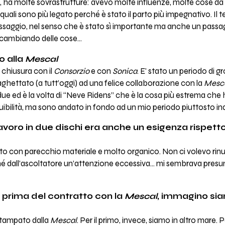
vo, ha molte sovrastrutture: avevo molte influenze, molte cose da d
i quali sono più legato perché è stato il parto più impegnativo. Il 
passaggio, nel senso che è stato sì importante ma anche un passa
o cambiando delle cose…
o alla
Mescal
 chiusura con il
Consorzio
e con
Sonica
. E' stato un periodo di g
hettato (a tutt’oggi) ad una felice collaborazione con la
Mesc
e ed è la volta di “Neve Ridens” che è la cosa più estrema che
fruibilità, ma sono andato in fondo ad un mio periodo piuttosto in
 lavoro in due dischi era anche un esigenza rispett
ato con parecchio materiale e molto organico. Non ci volevo rin
é dall’ascoltatore un’attenzione eccessiva… mi sembrava presu
i prima del contratto con la
Mescal
, immagino si
istampato dalla
Mescal
. Per il primo, invece, siamo in altro mare. 