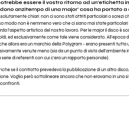
otrebbe essere il vostro ritorno ad un’etichetta 
dono anzitempo di una major’ cosa ha portato a
lutamente chiari: non ci sono stati attriti particolari o screzi 
tesso modo non è nemmeno vero che ci siano mai state particolari 
da l’aspetto artistico del nostro lavoro. Per le major il disco è
oldi, ed esclusivamente come tale viene considerato. All’epoca de
che allora era un marchio della Polygram - erano presenti tutta u
sivamente venute meno (sia da un punto di vista dell’ambiente in
serie di referenti con cui c’era un rapporto personale).
anche se il contratto prevedeva la pubblicazione di un altro disco
sione. Voglio però sottolineare ancora che non eravamo in una si
 confronti.