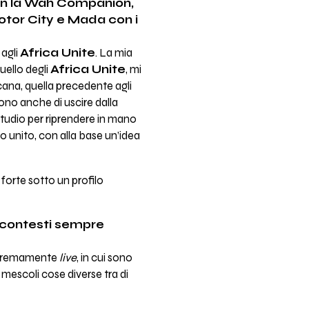
con la Wah Companion,
otor City e Mada con i
 agli
Africa Unite
. La mia
ello degli
Africa Unite
, mi
cana, quella precedente agli
no anche di uscire dalla
tudio per riprendere in mano
o unito, con alla base un’idea
forte sotto un profilo
n contesti sempre
estremamente
live
, in cui sono
 mescoli cose diverse tra di