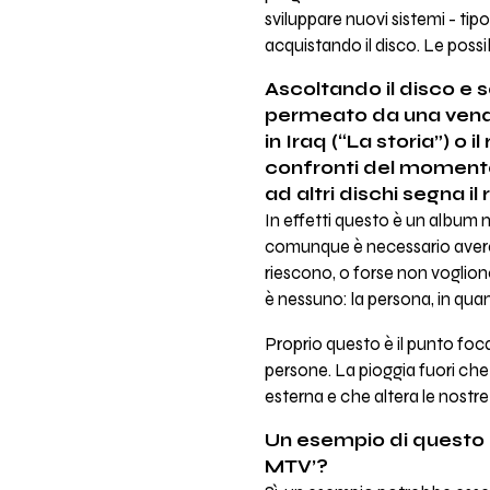
sviluppare nuovi sistemi - tip
acquistando il disco. Le possi
Ascoltando il disco e so
permeato da una vena c
in Iraq (“La storia”) o
confronti del momento 
ad altri dischi segna i
In effetti questo è un album m
comunque è necessario avere 
riescono, o forse non vogliono
è nessuno: la persona, in qua
Proprio questo è il punto focal
persone. La pioggia fuori che 
esterna e che altera le nostre
Un esempio di questo t
MTV’?