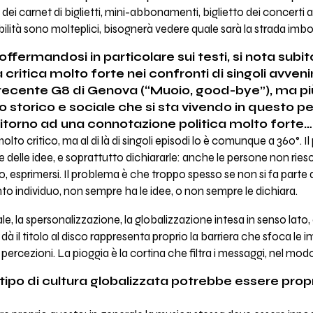
o dei carnet di biglietti, mini-abbonamenti, biglietto dei concerti
bilità sono molteplici, bisognerà vedere quale sarà la strada imb
ffermandosi in particolare sui testi, si nota subito
ritica molto forte nei confronti di singoli avven
 il recente G8 di Genova (“Muoio, good-bye”), ma pi
storico e sociale che si sta vivendo in questo pe
l ritorno ad una connotazione politica molto forte…
olto critico, ma al di là di singoli episodi lo è comunque a 360°. I
delle idee, e soprattutto dichiararle: anche le persone non ri
, esprimersi. Il problema è che troppo spesso se non si fa parte 
nto individuo, non sempre ha le idee, o non sempre le dichiara.
e, la spersonalizzazione, la globalizzazione intesa in senso lato, o
dà il titolo al disco rappresenta proprio la barriera che sfoca le 
 percezioni. La pioggia è la cortina che filtra i messaggi, nel mod
ipo di cultura globalizzata potrebbe essere propri