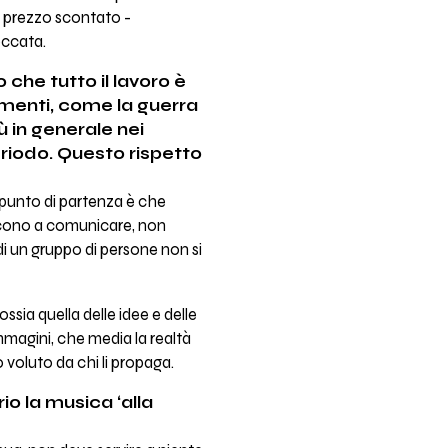
 a prezzo scontato -
occata.
 che tutto il lavoro è
imenti, come la guerra
ù in generale nei
riodo. Questo rispetto
l punto di partenza è che
escono a comunicare, non
di un gruppo di persone non si
ssia quella delle idee e delle
immagini, che media la realtà
o voluto da chi li propaga.
o la musica ‘alla