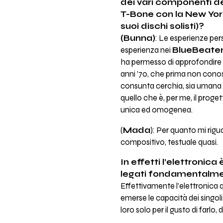
dei vari componenti d
T-Bone con la New Yor
suoi dischi solisti)?
(Bunna)
: Le esperienze per
esperienza nei
BlueBeate
ha permesso di approfondire t
anni ’70, che prima non cono
consunta cerchia, sia umana 
quello che è, per me, il progett
unica ed omogenea.
(
Mada
): Per quanto mi rigu
compositivo, testuale quasi.
In effetti l’elettroni
legati fondamentalment
Effettivamente l’elettronica
emerse le capacità dei singoli
loro solo per il gusto di farlo,