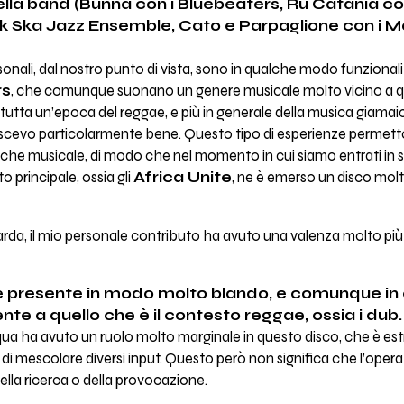
ella band (Bunna con i Bluebeaters, Ru Catania 
k Ska Jazz Ensemble, Cato e Parpaglione con i M
sonali, dal nostro punto di vista, sono in qualche modo funzionali
rs
, che comunque suonano un genere musicale molto vicino a qu
utta un’epoca del reggae, e più in generale della musica giamai
scevo particolarmente bene. Questo tipo di esperienze permetto
che musicale, di modo che nel momento in cui siamo entrati in s
o principale, ossia gli
Africa Unite
, ne è emerso un disco molt
arda, il mio personale contributo ha avuto una valenza molto più 
ca è presente in modo molto blando, e comunque i
e a quello che è il contesto reggae, ossia i dub.
 qua ha avuto un ruolo molto marginale in questo disco, che è 
 di mescolare diversi input. Questo però non significa che l’opera
 della ricerca o della provocazione.