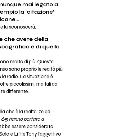
comunque mai legato a
sempio la ‘citazione’
cane...
te la riconoscerà.
e che avete della
scografica e di quello
o sono molto di più. Queste
enso sono proprio le realtà più
o la radio. La situazione è
olte piccolissimi, ma tali da
te differente.
 che è la realtà; ze ad
l 65
hanno portato a
ovrebbe essere considerato
Solo e Little Tony l’aggettivo