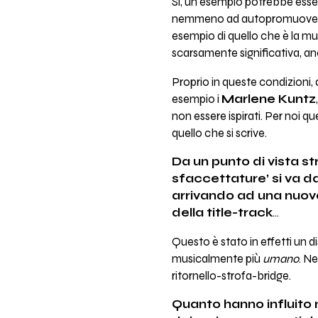
Sì, un esempio potrebbe esser
nemmeno ad autopromuoversi...
esempio di quello che è la mus
scarsamente significativa, an
Proprio in queste condizioni, d
esempio i
Marlene Kuntz
non essere ispirati. Per noi 
quello che si scrive.
Da un punto di vista s
sfaccettature’ si va d
arrivando ad una nuova,
della title-track
...
Questo è stato in effetti un 
musicalmente più
umano
. Ne
ritornello-strofa-bridge.
Quanto hanno influito 