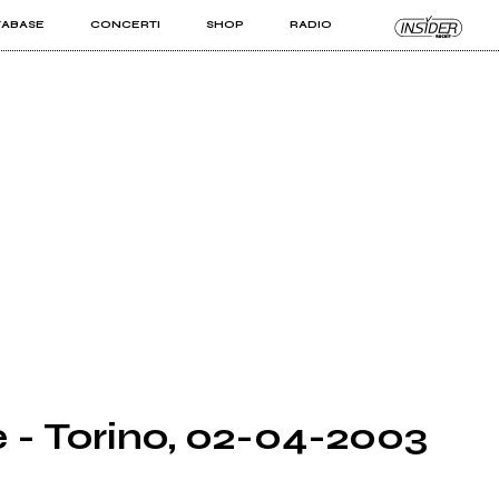
TABASE
CONCERTI
SHOP
RADIO
KIT PRO
ISTI
VIZI
e - Torino, 02-04-2003