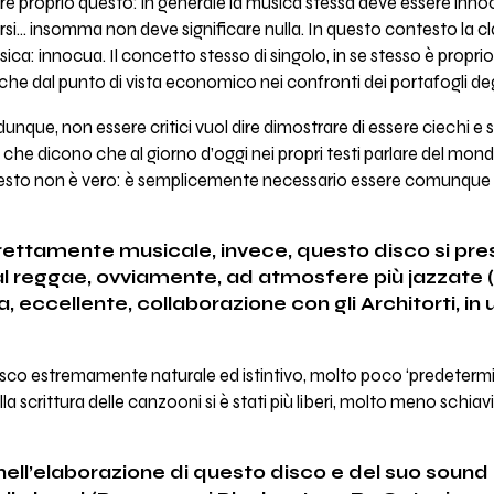
e proprio questo: in generale la musica stessa deve essere innoc
 insomma non deve significare nulla. In questo contesto la class
ica: innocua. Il concetto stesso di singolo, in se stesso è propri
che dal punto di vista economico nei confronti dei portafogli degl
unque, non essere critici vuol dire dimostrare di essere ciechi e s
, che dicono che al giorno d’oggi nei propri testi parlare del mon
questo non è vero: è semplicemente necessario essere comunque c
trettamente musicale, invece, questo disco si pre
al reggae, ovviamente, ad atmosfere più jazzate (
 eccellente, collaborazione con gli Architorti, in
disco estremamente naturale ed istintivo, molto poco ‘predetermi
lla scrittura delle canzooni si è stati più liberi, molto meno schiav
nell’elaborazione di questo disco e del suo sound 