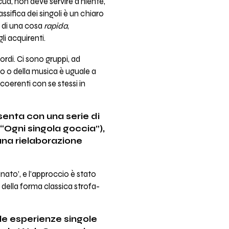
ua, non deve servire a niente,
ifica dei singoli è un chiaro
o di una cosa
rapida
,
i acquirenti.
ordi. Ci sono gruppi, ad
do o della musica è uguale a
oerenti con se stessi in
senta con una serie di
“Ogni singola goccia”),
 una rielaborazione
nato’, e l’approccio è stato
i della forma classica strofa-
le esperienze singole