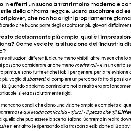
o in effetti un suono a tratti molto moderno e 
o stile della chitarra reggae. Basta ascoltare ad e
ori piove”, che non ha origini propriamente giamai
tà credo che buona parte degli ascoltatori più giovani difficilmen
testo decisamente più ampio, qual è l’impression
liana? Come vedete la situazione dell’industria di
no?
ime situazioni differenti, alcune meno visibili, altre invece che l
 si possono considerare anche meno
meritevoli
- e in un certo s
to prima, e sono tutte etichettabili per genere, per la televisione 
 più voglia di
sbattersi
, di compiere un percorso fatto di passi a v
bilità. Quando abbiamo cominciato noi la realtà era profondamen
iacale, si era assolutamente rigidi.
mancano canali che diano una visione ampia e completa di quella
 Sanremo (
e qui Mada canticchia - giuro! - il pezzo che gli
Eiffe
to di quella che può essere la scena italiana. Sanremo in realtà d
ash
e nient’altro (e ripensando alla trascorsa esibizione di Bobby 