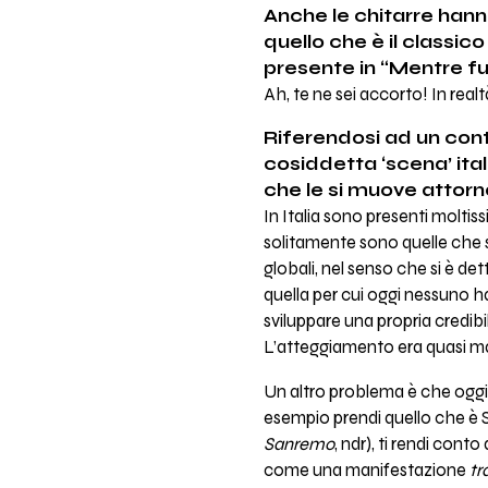
Anche le chitarre hann
quello che è il classic
presente in “Mentre fu
Ah, te ne sei accorto! In real
Riferendosi ad un con
cosiddetta ‘scena’ ita
che le si muove attor
In Italia sono presenti moltiss
solitamente sono quelle che
globali, nel senso che si è det
quella per cui oggi nessuno ha
sviluppare una propria credi
L’atteggiamento era quasi man
Un altro problema è che oggi 
esempio prendi quello che è
Sanremo
, ndr), ti rendi con
come una manifestazione
tr